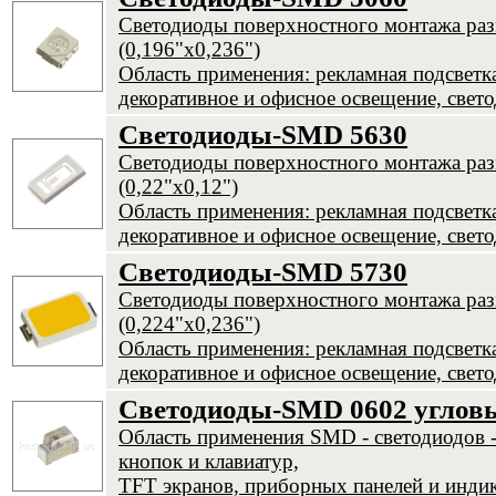
Светодиоды поверхностного монтажа раз
(0,196"х0,236")
Область применения: рекламная подсветка,
декоративное и офисное освещение, свет
Светодиоды-SMD 5630
Светодиоды поверхностного монтажа раз
(0,22"х0,12")
Область применения: рекламная подсветка,
декоративное и офисное освещение, свет
Светодиоды-SMD 5730
Светодиоды поверхностного монтажа раз
(0,224"х0,236")
Область применения: рекламная подсветка,
декоративное и офисное освещение, свет
Светодиоды-
SMD 0602 углов
Область применения SMD - светодиодов -
кнопок и клавиатур,
TFT экранов, приборных панелей и инди