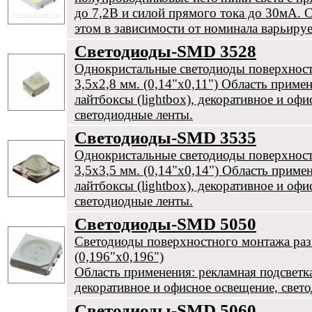
до 7,2В и силой прямого тока до 30мА. С
этом в зависимости от номинала варьируе
Светодиоды-SMD 3528
Однокристальные светодиоды поверхнос
3,5х2,8 мм. (0,14"х0,11") Область примен
лайтбоксы (lightbox), декоративное и оф
светодиодные ленты.
Светодиоды-SMD 3535
Однокристальные светодиоды поверхнос
3,5х3,5 мм. (0,14"х0,14") Область примен
лайтбоксы (lightbox), декоративное и оф
светодиодные ленты.
Светодиоды-SMD 5050
Светодиоды поверхностного монтажа раз
(0,196"х0,196")
Область применения: рекламная подсветка,
декоративное и офисное освещение, свет
Светодиоды-SMD 5060