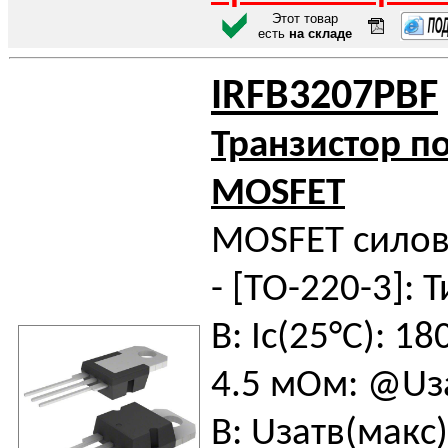
Этот товар
есть
на складе
IRFB3207PBF
Транзистор п
MOSFET
MOSFET силов
- [TO-220-3]: Т
В: Iс(25°C): 18
4.5 мОм: @Uза
В: Uзатв(макс)