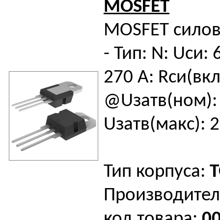
MOSFET
MOSFET силов
- Тип: N: Uси: 
270 А: Rси(вкл
@Uзатв(ном): 
Uзатв(макс): 2
Тип корпуса:
T
Производител
код товара:
0