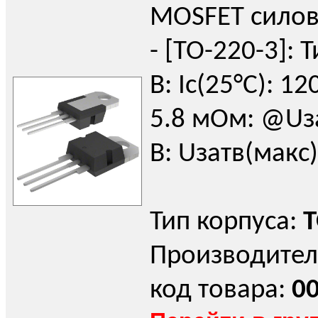
MOSFET силов
- [TO-220-3]: Т
В: Iс(25°C): 12
5.8 мОм: @Uза
В: Uзатв(макс)
Тип корпуса:
T
Производител
код товара:
0