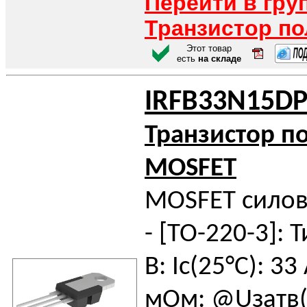
Перейти в гру
Транзистор п
Этот товар
есть
на складе
IRFB33N15D
Транзистор п
MOSFET
MOSFET силов
- [TO-220-3]: Т
В: Iс(25°C): 33
мОм: @Uзатв(н