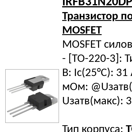
IRFB31N20D
Транзистор п
MOSFET
MOSFET силов
- [TO-220-3]: Т
В: Iс(25°C): 31
мОм: @Uзатв(н
Uзатв(макс): 3
Тип корпуса:
T