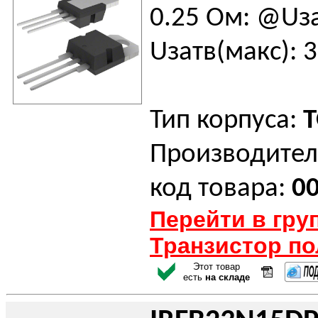
0.25 Ом: @Uза
Uзатв(макс): 3
Тип корпуса:
T
Производител
код товара:
0
Перейти в гру
Транзистор п
Этот товар
есть
на складе