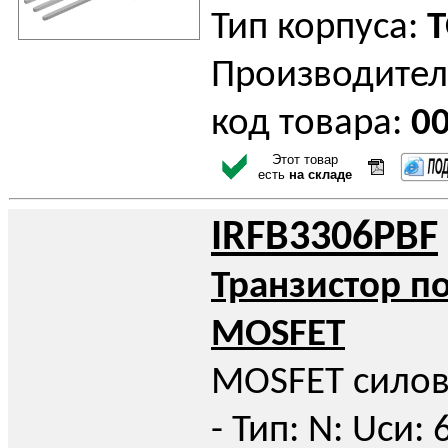
Тип корпуса:
T
Производител
код товара:
0
Этот товар
есть
на складе
IRFB3306PBF
Транзистор п
MOSFET
MOSFET силов
- Тип: N: Uси: 