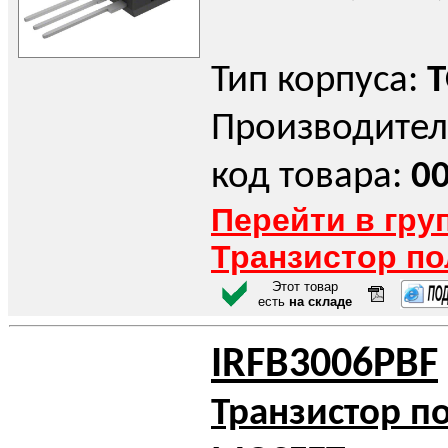
Тип корпуса:
T
Производител
код товара:
0
Перейти в гру
Транзистор п
Этот товар
есть
на складе
IRFB3006PBF
Транзистор п