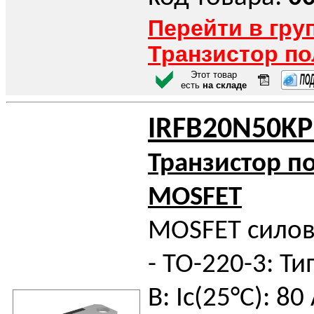
Перейти в гру
Транзистор п
Этот товар
есть
на складе
IRFB20N50KP
Транзистор п
MOSFET
MOSFET силов
- TO-220-3: Ти
В: Iс(25°C): 80