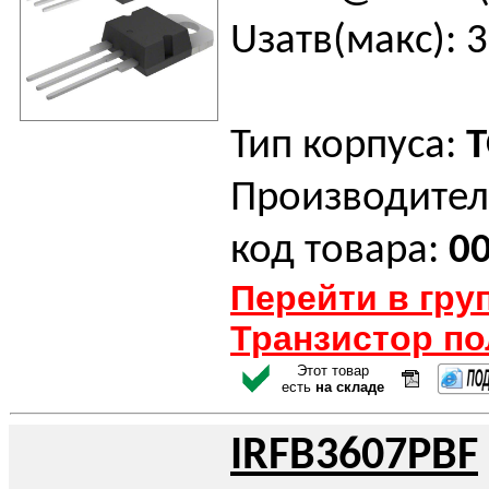
Uзатв(макс): 3
Тип корпуса:
T
Производител
код товара:
0
Перейти в гру
Транзистор п
Этот товар
есть
на складе
IRFB3607PBF