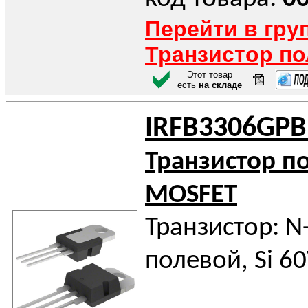
Перейти в гру
Транзистор п
Этот товар
есть
на складе
IRFB3306GPB
Транзистор п
MOSFET
Транзистор: N
полевой, Si 6