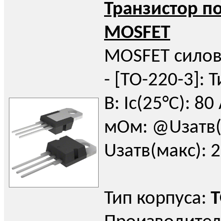
Транзистор п
MOSFET
MOSFET силов
- [TO-220-3]: Т
В: Iс(25°C): 80
мОм: @Uзатв(н
Uзатв(макс): 2
Тип корпуса:
T