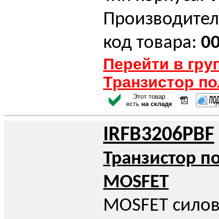
Производител
код товара:
0
Перейти в гру
Транзистор п
Этот товар
есть
на складе
IRFB3206PBF
Транзистор п
MOSFET
MOSFET силов