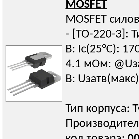
MOSFET
MOSFET силов
- [TO-220-3]: Т
В: Iс(25°C): 17
4.1 мОм: @Uза
В: Uзатв(макс)
Тип корпуса:
T
Производител
код товара:
0