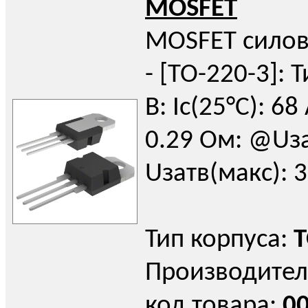
MOSFET
MOSFET силов
- [TO-220-3]: Т
В: Iс(25°C): 68
0.29 Ом: @Uза
Uзатв(макс): 3
Тип корпуса:
T
Производител
код товара:
0