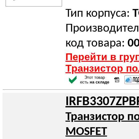
Тип корпуса:
T
Производител
код товара:
0
Перейти в гру
Транзистор п
Этот товар
есть
на складе
IRFB3307ZPB
Транзистор п
MOSFET