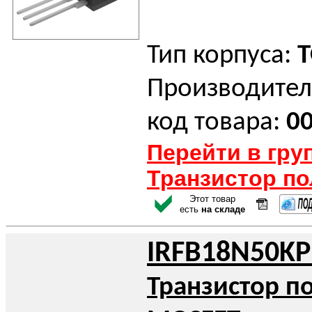
Тип корпуса:
T
Производител
код товара:
0
Перейти в гру
Транзистор п
Этот товар
есть
на складе
IRFB18N50KP
Транзистор п