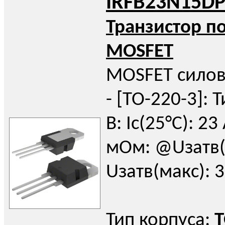
IRFB23N15D
Транзистор п
MOSFET
MOSFET силов
- [TO-220-3]: Т
В: Iс(25°C): 23
мОм: @Uзатв(н
Uзатв(макс): 3
Тип корпуса:
T