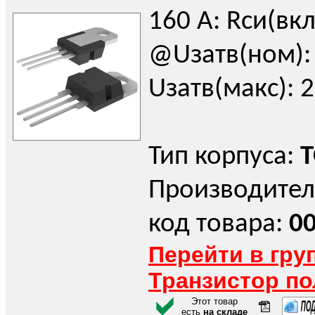
160 А: Rси(вкл
@Uзатв(ном): 
Uзатв(макс): 2
Тип корпуса:
T
Производител
код товара:
0
Перейти в гру
Транзистор п
Этот товар
есть
на складе