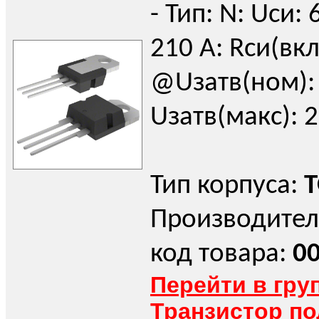
- Тип: N: Uси: 
210 А: Rси(вкл
@Uзатв(ном): 
Uзатв(макс): 2
Тип корпуса:
T
Производител
код товара:
0
Перейти в гру
Транзистор п