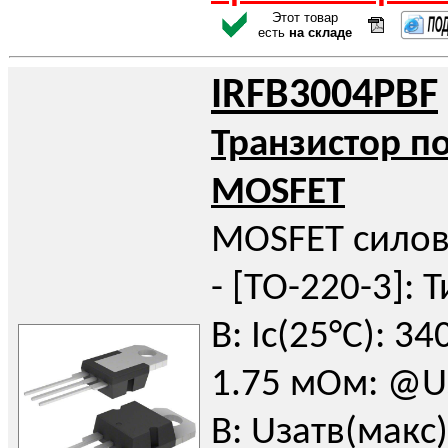
Этот товар
есть
на складе
IRFB3004PBF
Транзистор п
MOSFET
MOSFET силов
- [TO-220-3]: Т
В: Iс(25°C): 34
1.75 мОм: @U
В: Uзатв(макс)