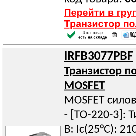
Перейти в гру
Транзистор п
Этот товар
есть
на складе
IRFB3077PBF
Транзистор п
MOSFET
MOSFET силов
- [TO-220-3]: Т
В: Iс(25°C): 21