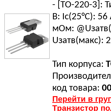
- [TO-220-3]: Т
В: Iс(25°C): 56
мОм: @Uзатв(н
Uзатв(макс): 2
Тип корпуса:
T
Производител
код товара:
0
Перейти в гру
Транзистор п