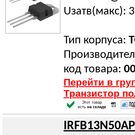
Uзатв(макс): 3
Тип корпуса:
T
Производител
код товара:
0
Перейти в гру
Транзистор п
Этот товар
есть
на складе
IRFB13N50AP