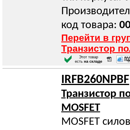
Производител
код товара:
0
Перейти в гру
Транзистор п
Этот товар
есть
на складе
IRFB260NPBF
Транзистор п
MOSFET
MOSFET силов