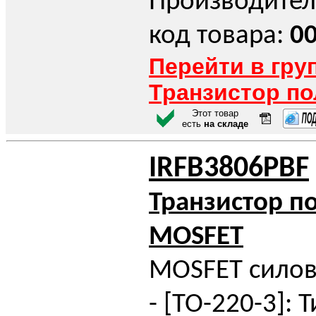
Производител
код товара:
0
Перейти в гру
Транзистор п
Этот товар
есть
на складе
IRFB3806PBF
Транзистор п
MOSFET
MOSFET силов
- [TO-220-3]: Т