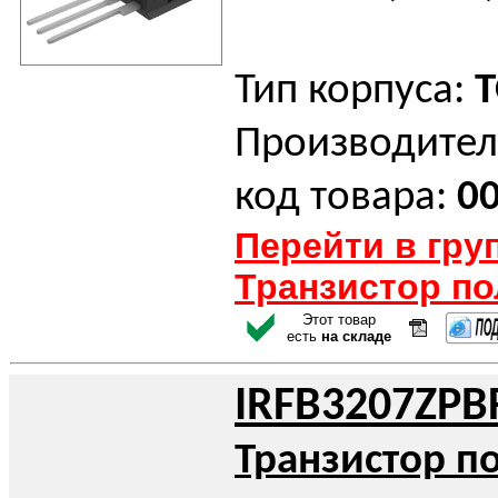
Тип корпуса:
T
Производител
код товара:
0
Перейти в гру
Транзистор п
Этот товар
есть
на складе
IRFB3207ZPB
Транзистор п