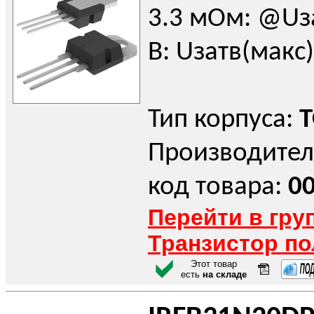
3.3 мОм: @Uза
В: Uзатв(макс)
Тип корпуса:
T
Производител
код товара:
0
Перейти в гру
Транзистор п
Этот товар
есть
на складе