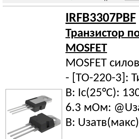
IRFB3307PBF
Транзистор п
MOSFET
MOSFET силов
- [TO-220-3]: Т
В: Iс(25°C): 13
6.3 мОм: @Uза
В: Uзатв(макс)