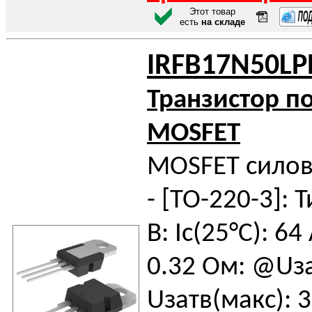
Этот товар
есть
на складе
IRFB17N50LP
Транзистор п
MOSFET
MOSFET силов
- [TO-220-3]: Т
В: Iс(25°C): 64
0.32 Ом: @Uза
Uзатв(макс): 3