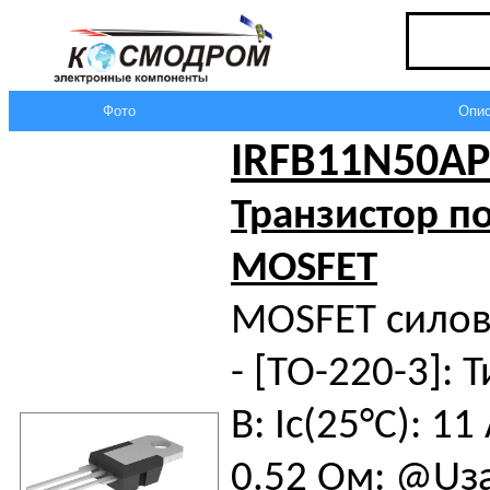
Фото
Опис
IRFB11N50AP
Транзистор п
MOSFET
MOSFET силов
- [TO-220-3]: Т
В: Iс(25°C): 11
0.52 Ом: @Uза