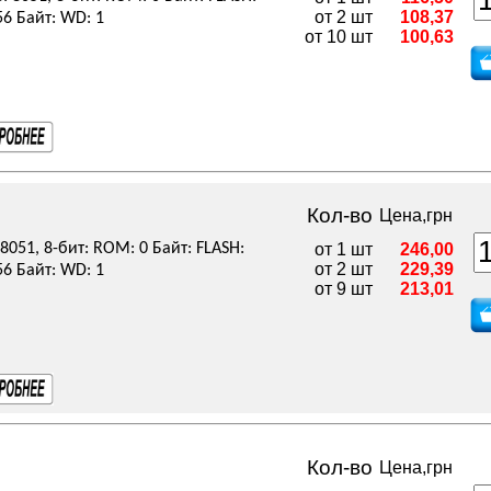
от 2 шт
108,37
56 Байт: WD: 1
от 10 шт
100,63
Кол-во
Цена,грн
8051, 8-бит: ROM: 0 Байт: FLASH:
от 1 шт
246,00
от 2 шт
229,39
56 Байт: WD: 1
от 9 шт
213,01
Кол-во
Цена,грн