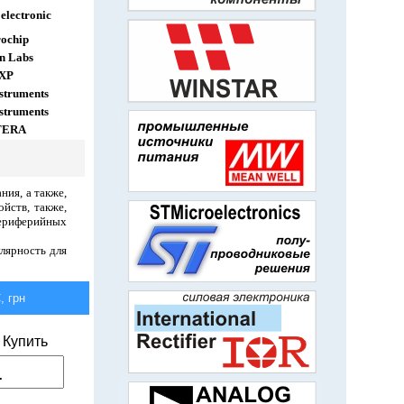
electronic
ochip
on Labs
XP
struments
struments
TERA
ия, а также,
йств, также,
периферийных
лярность для
 грн
Купить