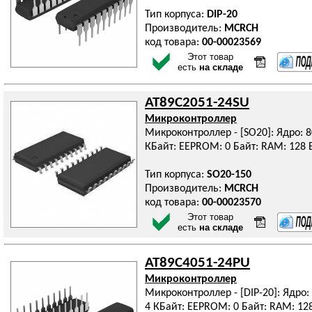
Тип корпуса:
DIP-20
Производитель:
MCRCH
код товара:
00-00023569
Этот товар
есть
на складе
AT89C2051-24SU
Микроконтроллер
Микроконтроллер - [SO20]: Ядро: 8
КБайт: EEPROM: 0 Байт: RAM: 128 Б
Тип корпуса:
SO20-150
Производитель:
MCRCH
код товара:
00-00023570
Этот товар
есть
на складе
AT89C4051-24PU
Микроконтроллер
Микроконтроллер - [DIP-20]: Ядро: 
4 КБайт: EEPROM: 0 Байт: RAM: 128