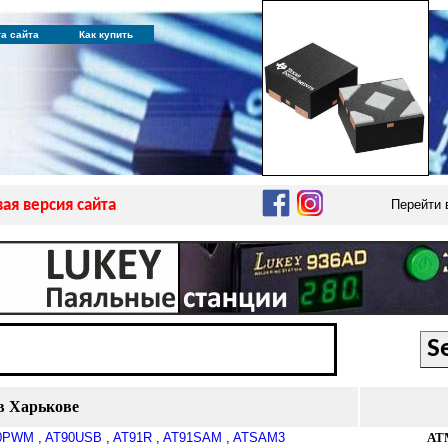
та сайта
Как купить
ая версия сайта
Перейти
в Харькове
0PWM
,
AT90USB
,
AT91R
,
AT91SAM
,
ATSAM3
AT