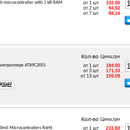
sh microcontroller with 1 kB RAM
от 1 шт
102,00
от 2 шт
94,92
от 7 шт
88,14
Кол-во
Цена,грн
контроллере AT89C2051
от 1 шт
184,00
от 3 шт
171,33
от 13 шт
159,09
Кол-во
Цена,грн
00mil Microcontrollers RoHS
от 1 шт
231,60