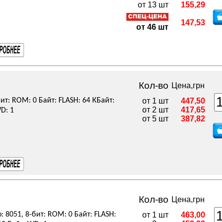
от 13 шт
155,29
147,53
от 46 шт
Кол-во
Цена,грн
ит: ROM: 0 Байт: FLASH: 64 КБайт:
от 1 шт
447,50
от 2 шт
417,65
D: 1
от 5 шт
387,82
Кол-во
Цена,грн
: 8051, 8-бит: ROM: 0 Байт: FLASH:
от 1 шт
463,00