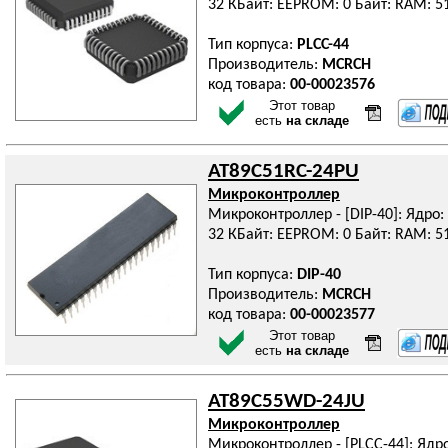
32 КБайт: EEPROM: 0 Байт: RAM: 5
Тип корпуса:
PLCC-44
Производитель:
MCRCH
код товара:
00-00023576
Этот товар
есть
на складе
AT89C51RC-24PU
Микроконтроллер
Микроконтроллер - [DIP-40]: Ядро: 
32 КБайт: EEPROM: 0 Байт: RAM: 5
Тип корпуса:
DIP-40
Производитель:
MCRCH
код товара:
00-00023577
Этот товар
есть
на складе
AT89C55WD-24JU
Микроконтроллер
Микроконтроллер - [PLCC-44]: Ядро