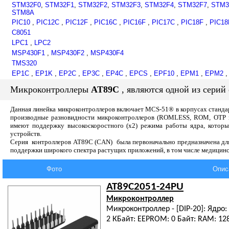
STM32F0
,
STM32F1
,
STM32F2
,
STM32F3
,
STM32F4
,
STM32F7
,
STM3
STM8A
PIC10
,
PIC12C
,
PIC12F
,
PIC16C
,
PIC16F
,
PIC17C
,
PIC18F
,
PIC18
C8051
LPC1
,
LPC2
MSP430F1
,
MSP430F2
,
MSP430F4
TMS320
EP1C
,
EP1K
,
EP2C
,
EP3C
,
EP4C
,
EPCS
,
EPF10
,
EPM1
,
EPM2
Микроконтроллеры
AT89C
, являются одной из серий
Данная линейка микроконтроллеров включает MCS-51® в корпусах станда
производные разновидности микроконтроллеров (ROMLESS, ROM, OTP и 
имеют поддержку высокоскоростного (х2) режима работы ядра, котор
устройств.
Серия контроллеров AT89C (CAN) была первоначально предназначена для
поддержки широкого спектра растущих приложений, в том числе медицинс
Фото
Опис
AT89C2051-24PU
Микроконтроллер
Микроконтроллер - [DIP-20]: Ядро: 
2 КБайт: EEPROM: 0 Байт: RAM: 128