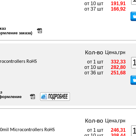
от 10 шт
191,91
от 37 шт
166,92
каз
ормление заказа)
Кол-во
Цена,грн
rocontrollers RoHS
от 1 шт
332,33
от 10 шт
282,80
от 36 шт
251,68
аз
оформление
Кол-во
Цена,грн
00mil Microcontrollers RoHS
от 1 шт
246,31
от 10 шт
208,44