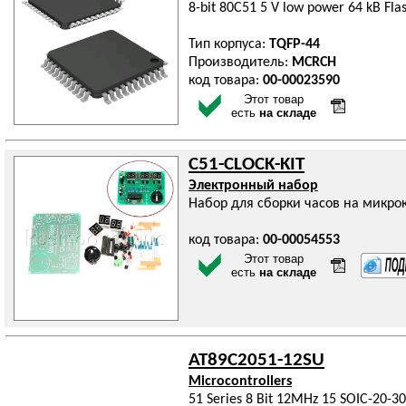
8-bit 80C51 5 V low power 64 kB Fla
Тип корпуса:
TQFP-44
Производитель:
MCRCH
код товара:
00-00023590
Этот товар
есть
на складе
C51-CLOCK-KIT
Электронный набор
Набор для сборки часов на микро
код товара:
00-00054553
Этот товар
есть
на складе
AT89C2051-12SU
Microcontrollers
51 Series 8 Bit 12MHz 15 SOIC-20-3