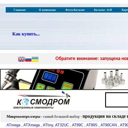
Главная
О компании
Фото-Каталог
Каталог: А-Я
Кар
Как купить...
Обратите внимание: запущена нов
продукция на складе
Микроконтроллеры
- самый большой выбор
-
ATmega
,
ATXmega
,
ATtiny
,
AT32UC
,
AT89C
,
AT89S
,
AT90CAN
,
AT9