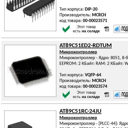
Тип корпуса:
DIP-20
Производитель:
MCRCH
код товара:
00-00023571
Этот товар
есть
на складе
AT89C51ED2-RDTUM
Микроконтроллер
Микроконтроллер - Ядро: 8051, 8-б
EEPROM: 2 КБайт: RAM: 2 КБайт: W
Тип корпуса:
VQFP-64
Производитель:
MCRCH
код товара:
00-00023574
Этот товар
есть
на складе
AT89C51RC-24JU
Микроконтроллер
Микроконтроллер - [PLCC-44]: Ядро