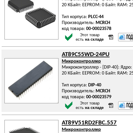
20 КБайт: EEPROM: 0 Байт: RAM: 2
Тип корпуса:
PLCC-44
Производитель:
MCRCH
код товара:
00-00023578
Этот товар
есть
на складе
AT89C55WD-24PU
Микроконтроллер
Микроконтроллер - [DIP-40]: Ядро: 
20 КБайт: EEPROM: 0 Байт: RAM: 2
Тип корпуса:
DIP-40
Производитель:
MCRCH
код товара:
00-00023579
Этот товар
есть
на складе
AT89V51RD2FBC.557
Микроконтроллер