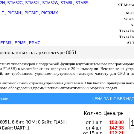
2H
,
STM32G
,
STM32L
,
STM32W
,
STM8L
,
STM8S
,
ST Micro
LF
,
PIC24H
,
PIC24F
,
PIC32MX
Micr
Silic
N
Texas In
Texas In
,
EPM3
,
EPM5
,
EPM7
AL
 основанных на архитектуре 8051
ртных типоразмеров с поддержкой функции внутрисистемного программирован
FLASH) в малогабаритных корпусах с 20-ю выводами. Некоторые из устро
ый, по- требованию, удваивает внутреннюю тактовую частоту для CPU и 
 автомобильной отрасли,управления двигателем. Они быстро приобрели попу
кого оборудования,промышленной автоматизации, и морских средах.
ание
ЦЕНА ЗА ШТ БЕЗ НДС,
Кол-во
Цена,грн
8051, 8-бит: ROM: 0 Байт: FLASH:
от 1 шт
153,00
от 4 шт
142,38
 Байт: UART: 1
от 15 шт
132,21