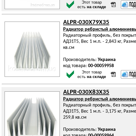
Этот товар
есть
на складе
ALPR-030X79X35
Радиатор ребристый алюминиев
Радиаторный профиль, без покрыт
АД31Т5, Вес 1 м.п. - 2,843 кг, Ра
кв.см
Производитель:
Украина
код товара:
00-00059958
Этот товар
есть
на складе
ALPR-030X83X35
Радиатор ребристый алюминиев
Радиаторный профиль, без покрыт
АД31Т5, Вес 1 м.п. - 3,175 кг, Ра
259,8 кв.см
Производитель:
Украина
код товара:
00-00059964