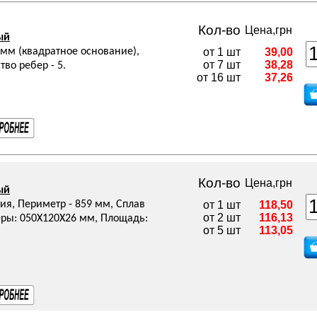
Кол-во
Цена,грн
ый
мм (квадратное основание),
от 1 шт
39,00
от 7 шт
38,28
во ребер - 5.
от 16 шт
37,26
Кол-во
Цена,грн
ый
ия, Периметр - 859 мм, Сплав
от 1 шт
118,50
от 2 шт
116,13
змеры: 050Х120Х26 мм, Площадь:
от 5 шт
113,05