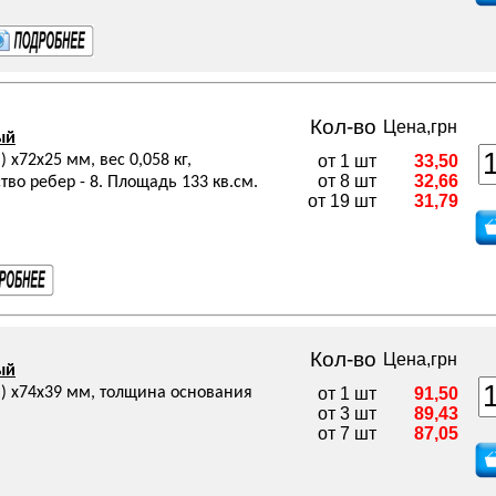
Кол-во
Цена,грн
ый
х72х25 мм, вес 0,058 кг,
от 1 шт
33,50
от 8 шт
32,66
во ребер - 8. Площадь 133 кв.см.
от 19 шт
31,79
Кол-во
Цена,грн
ый
) х74х39 мм, толщина основания
от 1 шт
91,50
от 3 шт
89,43
от 7 шт
87,05