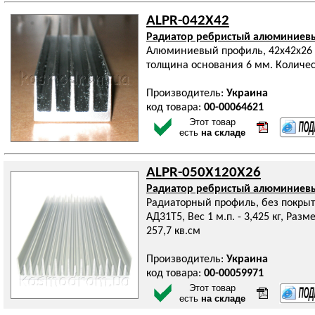
ALPR-042X42
Радиатор ребристый алюминиев
Алюминиевый профиль, 42х42х26 
толщина основания 6 мм. Количест
Производитель:
Украина
код товара:
00-00064621
Этот товар
есть
на складе
ALPR-050X120X26
Радиатор ребристый алюминиев
Радиаторный профиль, без покрыт
АД31Т5, Вес 1 м.п. - 3,425 кг, Ра
257,7 кв.см
Производитель:
Украина
код товара:
00-00059971
Этот товар
есть
на складе