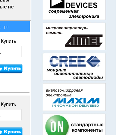
ошвы
рые не
 грн
Купить
Купить