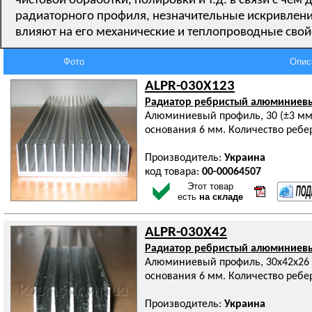
чистовой обработки, полировки и т.д. в связи с ч
радиаторного профиля, незначительные искривлени
влияют на его механические и теплопроводные свой
Фото
Опис
ALPR-030X123
Радиатор ребристый алюминиев
Алюминиевый профиль, 30 (±3 мм
основания 6 мм. Количество ребер
Производитель:
Украина
код товара:
00-00064507
Этот товар
есть
на складе
ALPR-030X42
Радиатор ребристый алюминиев
Алюминиевый профиль, 30х42х26 м
основания 6 мм. Количество ребер
Производитель:
Украина