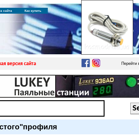
та сайта
Как купить
ая версия сайта
Перейти
истого"профиля