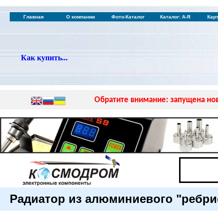
Главная
О компании
Фото-Каталог
Каталог: А-Я
Кар
Как купить...
Обратите внимание: запущена нов
Радиатор из алюминиевого "ребр