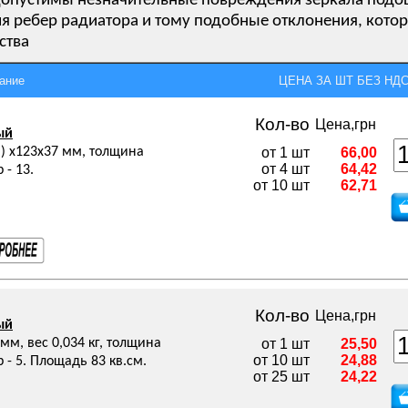
ем допустимы незначительные повреждения зеркала под
я ребер радиатора и тому подобные отклонения, кото
ства
ание
ЦЕНА ЗА ШТ БЕЗ НДС,
Кол-во
Цена,грн
ый
) х123х37 мм, толщина
от 1 шт
66,00
от 4 шт
64,42
 - 13.
от 10 шт
62,71
Кол-во
Цена,грн
ый
м, вес 0,034 кг, толщина
от 1 шт
25,50
от 10 шт
24,88
 - 5. Площадь 83 кв.см.
от 25 шт
24,22