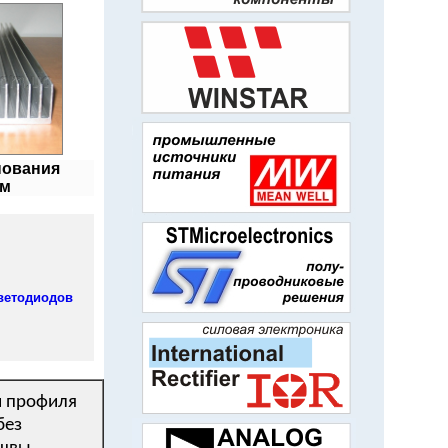
нования
мм
ветодиодов
и профиля
без