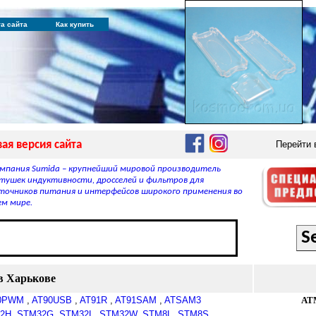
та сайта
Как купить
ая версия сайта
Перейти
мпания Sumida – крупнейший мировой производитель
тушек индуктивности, дросселей и фильтров для
точников питания и интерфейсов широкого применения во
ем мире.
в Харькове
0PWM
,
AT90USB
,
AT91R
,
AT91SAM
,
ATSAM3
AT
2H
,
STM32G
,
STM32L
,
STM32W
,
STM8L
,
STM8S
,