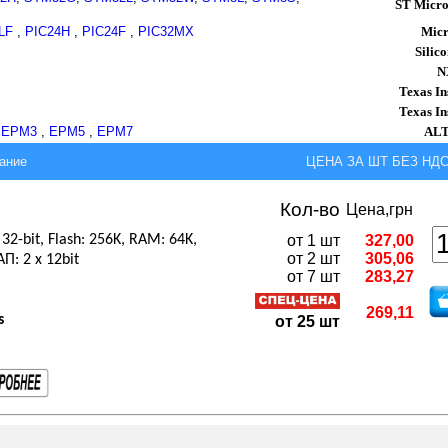
ST Micro
LF
,
PIC24H
,
PIC24F
,
PIC32MX
Micr
Silic
N
Texas In
Texas In
,
EPM3
,
EPM5
,
EPM7
AL
ание
ЦЕНА ЗА ШТ БЕЗ НДС,
Кол-во
Цена,грн
-bit, Flash: 256K, RAM: 64K,
от 1 шт
327,00
от 2 шт
305,06
П: 2 x 12bit
от 7 шт
283,27
269,11
s
от 25 шт