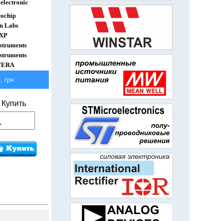
electronic
ochip
on Labs
XP
struments
struments
TERA
 грн
Купить