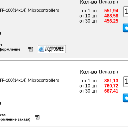
Кол-во
Цена,грн
P-100(14x14) Microcontrollers
от 1 шт
551,94
от 10 шт
488,58
от 30 шт
456,25
s
аз
оформление
Кол-во
Цена,грн
P-100(14x14) Microcontrollers
от 1 шт
881,13
от 10 шт
760,72
от 30 шт
687,41
s
каз
ормление заказа)