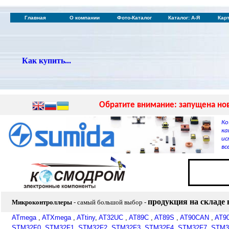
Главная
О компании
Фото-Каталог
Каталог: А-Я
Кар
Как купить...
Обратите внимание: запущена нов
Ко
ка
ис
вс
продукция на складе
Микроконтроллеры
- самый большой выбор
-
ATmega
,
ATXmega
,
ATtiny
,
AT32UC
,
AT89C
,
AT89S
,
AT90CAN
,
AT9
STM32F0
,
STM32F1
,
STM32F2
,
STM32F3
,
STM32F4
,
STM32F7
,
STM3