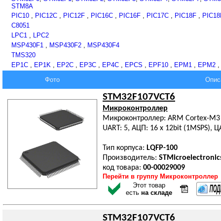
STM8A
PIC10
,
PIC12C
,
PIC12F
,
PIC16C
,
PIC16F
,
PIC17C
,
PIC18F
,
PIC18
C8051
LPC1
,
LPC2
MSP430F1
,
MSP430F2
,
MSP430F4
TMS320
EP1C
,
EP1K
,
EP2C
,
EP3C
,
EP4C
,
EPCS
,
EPF10
,
EPM1
,
EPM2
Фото
Опис
STM32F107VCT6
Микроконтроллер
Микроконтроллер: ARM Cortex-M3 32
UART: 5, АЦП: 16 x 12bit (1MSPS), ЦА
Тип корпуса:
LQFP-100
Производитель:
STMicroelectronic
код товара:
00-00029009
Перейти в группу Микроконтроллер
Этот товар
есть
на складе
STM32F107VCT6