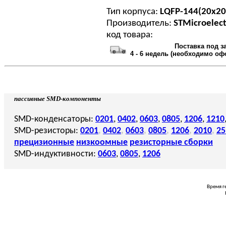
Тип корпуса:
LQFP-144(20x20
Производитель:
STMicroelect
код товара:
Поставка под з
4 - 6 недель (необходимо оф
пассивные SMD-компоненты
SMD-конденсаторы:
0201
,
0402
,
0603
,
0805
,
1206
,
1210
SMD-резисторы:
0201
,
0402
,
0603
,
0805
,
1206
,
2010
,
25
прецизионные
низкоомные
резисторные сборки
SMD-индуктивности:
0603
,
0805
,
1206
Время г