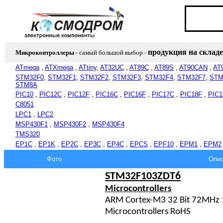
продукция на складе
Микроконтроллеры
- самый большой выбор
-
ATmega
,
ATXmega
,
ATtiny
,
AT32UC
,
AT89C
,
AT89S
,
AT90CAN
,
AT
STM32F0
,
STM32F1
,
STM32F2
,
STM32F3
,
STM32F4
,
STM32F7
,
STM
STM8A
PIC10
,
PIC12C
,
PIC12F
,
PIC16C
,
PIC16F
,
PIC17C
,
PIC18F
,
PIC1
C8051
LPC1
,
LPC2
MSP430F1
,
MSP430F2
,
MSP430F4
TMS320
EP1C
,
EP1K
,
EP2C
,
EP3C
,
EP4C
,
EPCS
,
EPF10
,
EPM1
,
EPM2
Фото
Опис
STM32F103ZDT6
Microcontrollers
ARM Cortex-M3 32 Bit 72MHz 
Microcontrollers RoHS