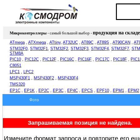
продукция на складе
Микроконтроллеры
- самый большой выбор
-
ATmega
,
ATXmega
,
ATtiny
,
AT32UC
,
AT89C
,
AT89S
,
AT90CAN
,
AT
STM32F0
,
STM32F1
,
STM32F2
,
STM32F3
,
STM32F4
,
STM32F7
,
STM
STM8A
PIC10
,
PIC12C
,
PIC12F
,
PIC16C
,
PIC16F
,
PIC17C
,
PIC18F
,
PIC1
C8051
LPC1
,
LPC2
MSP430F1
,
MSP430F2
,
MSP430F4
TMS320
EP1C
,
EP1K
,
EP2C
,
EP3C
,
EP4C
,
EPCS
,
EPF10
,
EPM1
,
EPM2
Фото
Запрашиваемая позиция не найдена.
Измените формат запроса и повторите его ещ