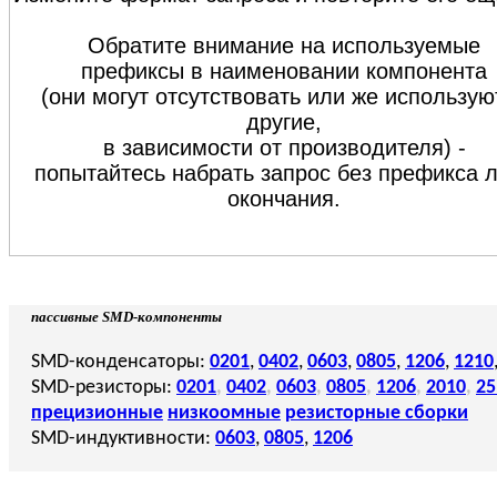
Обратите внимание на используемые
префиксы в наименовании компонента
(они могут отсутствовать или же использую
другие,
в зависимости от производителя) -
попытайтесь набрать запрос без префикса 
окончания.
пассивные SMD-компоненты
SMD-конденсаторы:
0201
,
0402
,
0603
,
0805
,
1206
,
1210
SMD-резисторы:
0201
,
0402
,
0603
,
0805
,
1206
,
2010
,
25
прецизионные
низкоомные
резисторные сборки
SMD-индуктивности:
0603
,
0805
,
1206