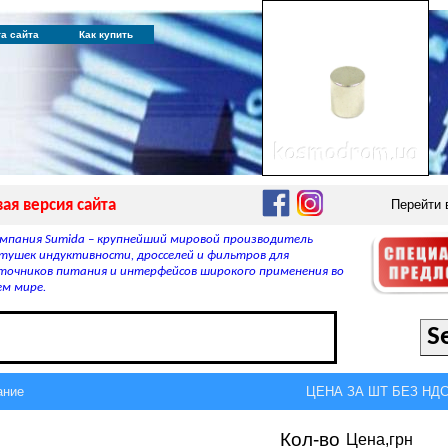
та сайта
Как купить
ая версия сайта
Перейти
мпания Sumida – крупнейший мировой производитель
тушек индуктивности, дросселей и фильтров для
точников питания и интерфейсов широкого применения во
ем мире.
ание
ЦЕНА ЗА ШТ БЕЗ НДС,
Кол-во
Цена,грн