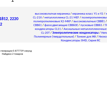
1
высоковольтная керамика
/
керамика класс Y1 и Y2
/
CL-21X
/
металлопленка CL-21 MEF
/
полипропиленовы
1812
,
2220
полипропиленовые X2-MKP
/
высоковольтные CBB81
2
CBB61
/
фазосдвигающие CBB60E
/
пусковые CBB65
/
П
конденсаторы СL11
/
Аксиальные металлопленочные
CL-20T
/
Электролитические конденсаторы
/
Неп
Полимерные (твердотельные)
/
Тонкие для ЖК
/
Низко
Конденсаторы SMD, Серия RC
 генерации 0.877739 секунд
Найдено 2 товаров