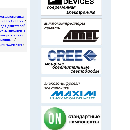
металлопленка
е CBB21 CBB22
/
/
для двигателей
олистирольные
 конденсаторы
олярные
/
импедансные
/