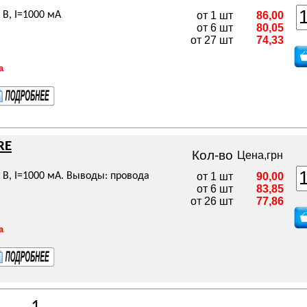
 В, I=1000 мА
от 1 шт
86,00
от 6 шт
80,05
от 27 шт
74,33
а
RE
Кол-во
Цена,грн
0 В, I=1000 мА. Выводы: провода
от 1 шт
90,00
от 6 шт
83,85
от 26 шт
77,86
а