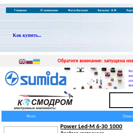
Главная
О компании
Фото-Каталог
Каталог: А-Я
Кар
Как купить...
Обратите внимание: запущена нов
Ко
ка
ис
вс
Фото
Опис
Power Led-M 6-30 1000