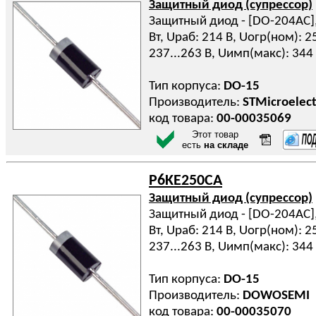
Защитный диод (супрессор)
Защитный диод - [DO-204AC], 
Вт, Uраб: 214 В, Uогр(ном): 2
237...263 В, Uимп(макс): 344
Тип корпуса:
DO-15
Производитель:
STMicroelect
код товара:
00-00035069
Этот товар
есть
на складе
P6KE250CA
Защитный диод (супрессор)
Защитный диод - [DO-204AC], 
Вт, Uраб: 214 В, Uогр(ном): 2
237...263 В, Uимп(макс): 344
Тип корпуса:
DO-15
Производитель:
DOWOSEMI
код товара:
00-00035070