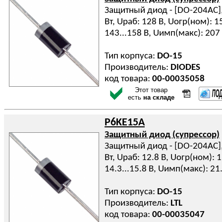
Защитный диод - [DO-204AC], 
Вт, Uраб: 128 В, Uогр(ном): 1
143...158 В, Uимп(макс): 207
Тип корпуса:
DO-15
Производитель:
DIODES
код товара:
00-00035058
Этот товар
есть
на складе
P6KE15A
Защитный диод (супрессор)
Защитный диод - [DO-204AC], 
Вт, Uраб: 12.8 В, Uогр(ном): 
14.3...15.8 В, Uимп(макс): 21
Тип корпуса:
DO-15
Производитель:
LTL
код товара:
00-00035047