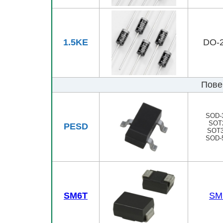
1.5KE
DO-
Пове
SOD-
SOT
PESD
SOT3
SOD-
SM6T
SM