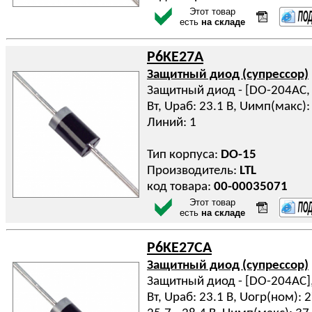
Этот товар
есть
на складе
P6KE27A
Защитный диод (супрессор)
Защитный диод - [DO-204AC, D
Вт, Uраб: 23.1 В, Uимп(макс): 
Линий: 1
Тип корпуса:
DO-15
Производитель:
LTL
код товара:
00-00035071
Этот товар
есть
на складе
P6KE27CA
Защитный диод (супрессор)
Защитный диод - [DO-204AC], 
Вт, Uраб: 23.1 В, Uогр(ном): 