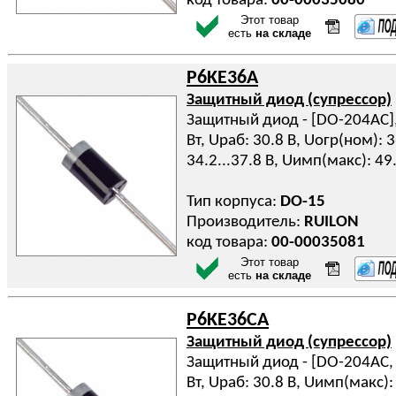
код товара:
00-00035080
Этот товар
есть
на складе
P6KE36A
Защитный диод (супрессор)
Защитный диод - [DO-204AC], 
Вт, Uраб: 30.8 В, Uогр(ном): 
34.2...37.8 В, Uимп(макс): 49
Тип корпуса:
DO-15
Производитель:
RUILON
код товара:
00-00035081
Этот товар
есть
на складе
P6KE36CA
Защитный диод (супрессор)
Защитный диод - [DO-204AC, D
Вт, Uраб: 30.8 В, Uимп(макс): 