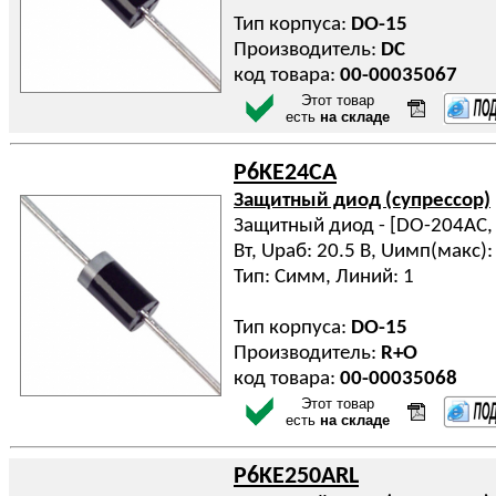
Тип корпуса:
DO-15
Производитель:
DC
код товара:
00-00035067
Этот товар
есть
на складе
P6KE24CA
Защитный диод (супрессор)
Защитный диод - [DO-204AC, D
Вт, Uраб: 20.5 В, Uимп(макс): 
Тип: Симм, Линий: 1
Тип корпуса:
DO-15
Производитель:
R+O
код товара:
00-00035068
Этот товар
есть
на складе
P6KE250ARL