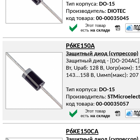
Тип корпуса:
DO-15
Производитель:
DIOTEC
код товара:
00-00035045
Этот товар
есть
на складе
P6KE150A
Защитный диод (супрессор)
Защитный диод - [DO-204AC], 
Вт, Uраб: 128 В, Uогр(ном): 1
143...158 В, Uимп(макс): 207
Тип корпуса:
DO-15
Производитель:
STMicroelect
код товара:
00-00035057
Этот товар
есть
на складе
P6KE150CA
Защитный диод (супрессор)