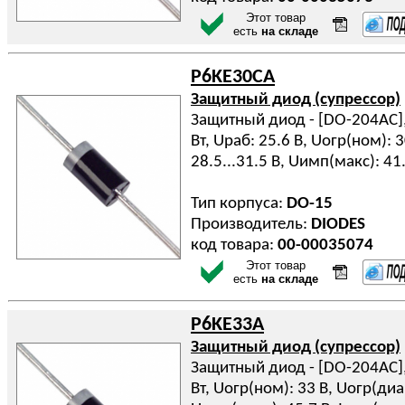
Этот товар
есть
на складе
P6KE30CA
Защитный диод (супрессор)
Защитный диод - [DO-204AC], 
Вт, Uраб: 25.6 В, Uогр(ном): 
28.5...31.5 В, Uимп(макс): 41
Тип корпуса:
DO-15
Производитель:
DIODES
код товара:
00-00035074
Этот товар
есть
на складе
P6KE33A
Защитный диод (супрессор)
Защитный диод - [DO-204AC], 
Вт, Uогр(ном): 33 В, Uогр(диап