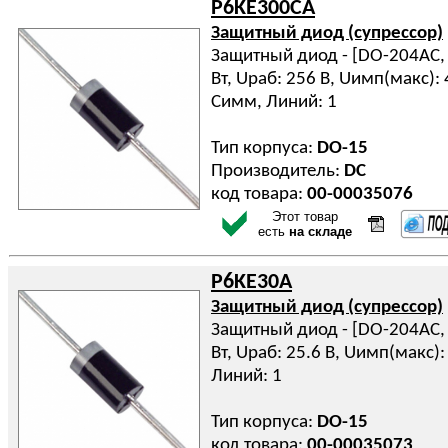
P6KE300CA
Защитный диод (супрессор)
Защитный диод - [DO-204AC, D
Вт, Uраб: 256 В, Uимп(макс): 4
Симм, Линий: 1
Тип корпуса:
DO-15
Производитель:
DC
код товара:
00-00035076
Этот товар
есть
на складе
P6KE30A
Защитный диод (супрессор)
Защитный диод - [DO-204AC, D
Вт, Uраб: 25.6 В, Uимп(макс): 
Линий: 1
Тип корпуса:
DO-15
код товара:
00-00035073