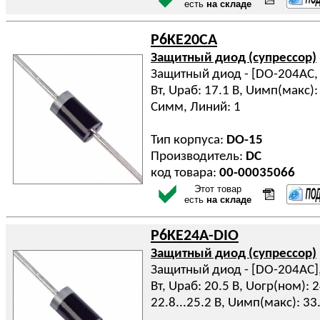
есть
на складе
P6KE20CA
Защитный диод (супрессор)
Защитный диод - [DO-204AC, D
Вт, Uраб: 17.1 В, Uимп(макс): 
Симм, Линий: 1
Тип корпуса:
DO-15
Производитель:
DC
код товара:
00-00035066
Этот товар
есть
на складе
P6KE24A-DIO
Защитный диод (супрессор)
Защитный диод - [DO-204AC], 
Вт, Uраб: 20.5 В, Uогр(ном): 
22.8...25.2 В, Uимп(макс): 33