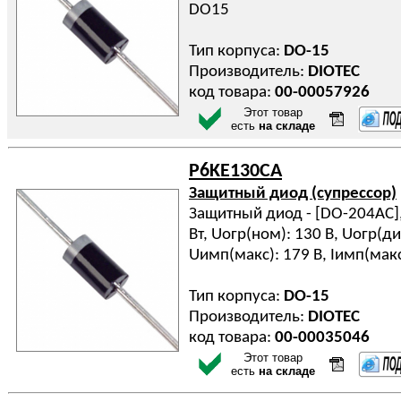
DO15
Тип корпуса:
DO-15
Производитель:
DIOTEC
код товара:
00-00057926
Этот товар
есть
на складе
P6KE130CA
Защитный диод (супрессор)
Защитный диод - [DO-204AC], 
Вт, Uогр(ном): 130 В, Uогр(ди
Uимп(макс): 179 В, Iимп(макс
Тип корпуса:
DO-15
Производитель:
DIOTEC
код товара:
00-00035046
Этот товар
есть
на складе