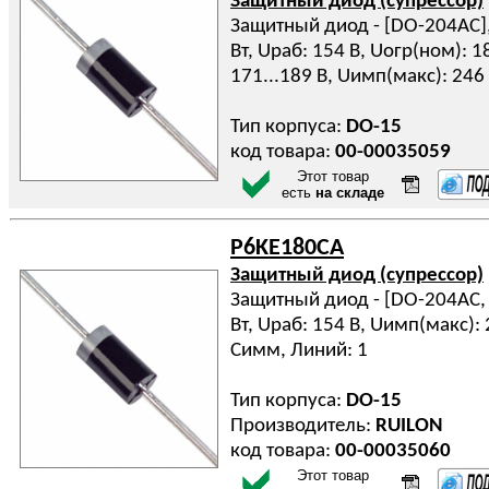
Защитный диод (супрессор)
Защитный диод - [DO-204AC], 
Вт, Uраб: 154 В, Uогр(ном): 1
171...189 В, Uимп(макс): 246
Тип корпуса:
DO-15
код товара:
00-00035059
Этот товар
есть
на складе
P6KE180CA
Защитный диод (супрессор)
Защитный диод - [DO-204AC, D
Вт, Uраб: 154 В, Uимп(макс): 2
Симм, Линий: 1
Тип корпуса:
DO-15
Производитель:
RUILON
код товара:
00-00035060
Этот товар