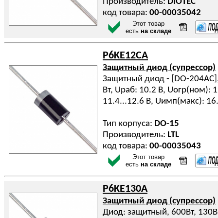
Производитель:
DIOTEC
код товара:
00-00035042
Этот товар
есть
на складе
P6KE12CA
Защитный диод (супрессор)
Защитный диод - [DO-204AC], 
Вт, Uраб: 10.2 В, Uогр(ном): 
11.4...12.6 В, Uимп(макс): 16
Тип корпуса:
DO-15
Производитель:
LTL
код товара:
00-00035043
Этот товар
есть
на складе
P6KE130A
Защитный диод (супрессор)
Диод: защитный, 600Вт, 130