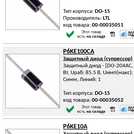
Тип корпуса:
DO-15
Производитель:
LTL
код товара:
00-00035051
Этот товар
есть
на складе
P6KE100CA
Защитный диод (супрессор)
Защитный диод - [DO-204AC, D
Вт, Uраб: 85.5 В, Uимп(макс): 
Симм, Линий: 1
Тип корпуса:
DO-15
код товара:
00-00035052
Этот товар
есть
на складе
P6KE10A