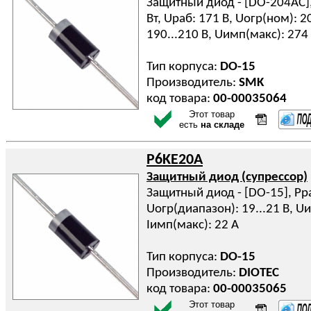
Защитный диод - [DO-204AC], 
Вт, Uраб: 171 В, Uогр(ном): 2
190...210 В, Uимп(макс): 274
Тип корпуса:
DO-15
Производитель:
SMK
код товара:
00-00035064
Этот товар
есть
на складе
P6KE20A
Защитный диод (супрессор)
Защитный диод - [DO-15], Pрас
Uогр(диапазон): 19...21 В, Uи
Iимп(макс): 22 А
Тип корпуса:
DO-15
Производитель:
DIOTEC
код товара:
00-00035065
Этот товар