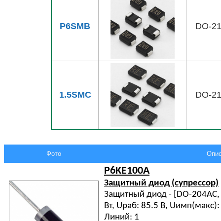
P6SMB
DO-2
1.5SMC
DO-2
Фото
Опис
P6KE100A
Защитный диод (супрессор)
Защитный диод - [DO-204AC, D
Вт, Uраб: 85.5 В, Uимп(макс): 
Линий: 1