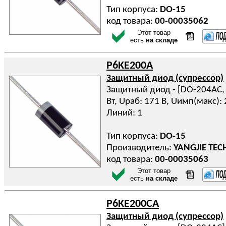
Тип корпуса:
DO-15
код товара:
00-00035062
Этот товар
есть
на складе
P6KE200A
Защитный диод (супрессор)
Защитный диод - [DO-204AC, D
Вт, Uраб: 171 В, Uимп(макс): 
Линий: 1
Тип корпуса:
DO-15
Производитель:
YANGJIE TE
код товара:
00-00035063
Этот товар
есть
на складе
P6KE200CA
Защитный диод (супрессор)