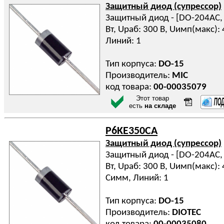
Защитный диод (супрессор)
Защитный диод - [DO-204AC, D
Вт, Uраб: 300 В, Uимп(макс): 
Линий: 1
Тип корпуса:
DO-15
Производитель:
MIC
код товара:
00-00035079
Этот товар
есть
на складе
P6KE350CA
Защитный диод (супрессор)
Защитный диод - [DO-204AC, D
Вт, Uраб: 300 В, Uимп(макс): 4
Симм, Линий: 1
Тип корпуса:
DO-15
Производитель:
DIOTEC