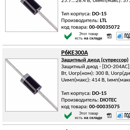
25.7...28.4 В, Uимп(макс): 37
Тип корпуса:
DO-15
Производитель:
LTL
код товара:
00-00035072
Этот товар
есть
на складе
P6KE300A
Защитный диод (супрессор)
Защитный диод - [DO-204AC], 
Вт, Uогр(ном): 300 В, Uогр(ди
Uимп(макс): 414 В, Iимп(макс
Тип корпуса:
DO-15
Производитель:
DIOTEC
код товара:
00-00035075
Этот товар
есть
на складе