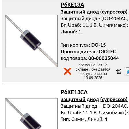
P6KE13A
Защитный диод (супрессор)
Защитный диод - [DO-204AC, D
Вт, Uраб: 11.1 В, Uимп(макс): 
Линий: 1
Тип корпуса:
DO-15
Производитель:
DIOTEC
код товара:
00-00035044
временно нет на
складе , ожидается
поступление на
10.09.2026
P6KE13CA
Защитный диод (супрессор)
Защитный диод - [DO-204AC, D
Вт, Uраб: 11.1 В, Uимп(макс): 
Тип: Симм, Линий: 1