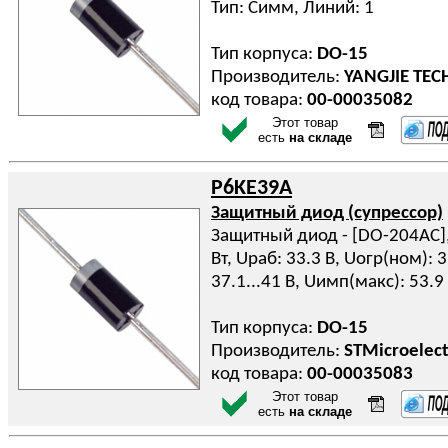
Тип: Симм, Линий: 1
Тип корпуса:
DO-15
Производитель:
YANGJIE TE
код товара:
00-00035082
Этот товар
есть
на складе
P6KE39A
Защитный диод (супрессор)
Защитный диод - [DO-204AC], 
Вт, Uраб: 33.3 В, Uогр(ном): 
37.1...41 В, Uимп(макс): 53.9
Тип корпуса:
DO-15
Производитель:
STMicroelect
код товара:
00-00035083
Этот товар
есть
на складе