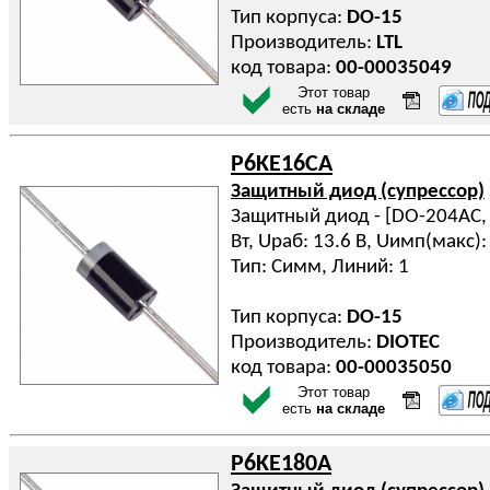
Тип корпуса:
DO-15
Производитель:
LTL
код товара:
00-00035049
Этот товар
есть
на складе
P6KE16CA
Защитный диод (супрессор)
Защитный диод - [DO-204AC, D
Вт, Uраб: 13.6 В, Uимп(макс): 
Тип: Симм, Линий: 1
Тип корпуса:
DO-15
Производитель:
DIOTEC
код товара:
00-00035050
Этот товар
есть
на складе
P6KE180A