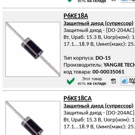
есть
на складе
P6KE18A
Защитный диод (супрессор)
Защитный диод - [DO-204AC], 
Вт, Uраб: 15.3 В, Uогр(ном): 
17.1...18.9 В, Uимп(макс): 25
Тип корпуса:
DO-15
Производитель:
YANGJIE TE
код товара:
00-00035061
Этот товар
есть
на складе
P6KE18CA
Защитный диод (супрессор)
Защитный диод - [DO-204AC], 
Вт, Uраб: 15.3 В, Uогр(ном): 
17.1...18.9 В, Uимп(макс): 25