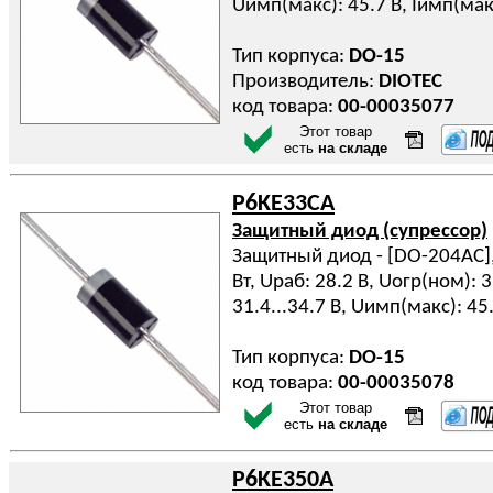
Uимп(макс): 45.7 В, Iимп(мак
Тип корпуса:
DO-15
Производитель:
DIOTEC
код товара:
00-00035077
Этот товар
есть
на складе
P6KE33CA
Защитный диод (супрессор)
Защитный диод - [DO-204AC], 
Вт, Uраб: 28.2 В, Uогр(ном): 
31.4...34.7 В, Uимп(макс): 45
Тип корпуса:
DO-15
код товара:
00-00035078
Этот товар
есть
на складе
P6KE350A