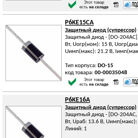
Этот товар
есть
на складе
P6KE15CA
Защитный диод (супрессор)
Защитный диод - [DO-204AC], 
Вт, Uогр(ном): 15 В, Uогр(диап
Uимп(макс): 21.2 В, Iимп(мак
Тип корпуса:
DO-15
код товара:
00-00035048
Этот товар
есть
на складе
P6KE16A
Защитный диод (супрессор)
Защитный диод - [DO-204AC, D
Вт, Uраб: 13.6 В, Uимп(макс): 
Линий: 1