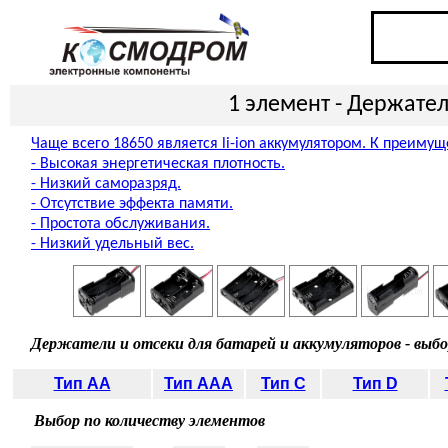
1
элемент -
Держател
Чаще всего 18650 является li-ion аккумулятором. К преиму
- Высокая энергетическая плотность.
- Низкий саморазряд.
- Отсутствие эффекта памяти.
- Простота обслуживания.
- Низкий удельный вес.
Держатели и отсеки для батарей и аккумуляторов - выбо
Тип
AA
Тип
AAA
Тип
C
Тип
D
Выбор по количеству элементов