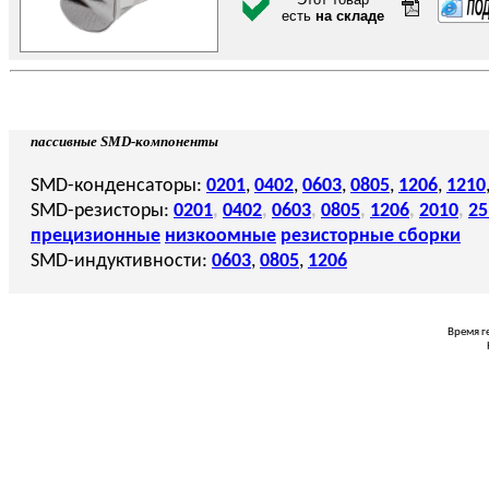
есть
на складе
пассивные SMD-компоненты
SMD-конденсаторы:
0201
,
0402
,
0603
,
0805
,
1206
,
1210
SMD-резисторы:
0201
,
0402
,
0603
,
0805
,
1206
,
2010
,
25
прецизионные
низкоомные
резисторные сборки
SMD-индуктивности:
0603
,
0805
,
1206
Время г