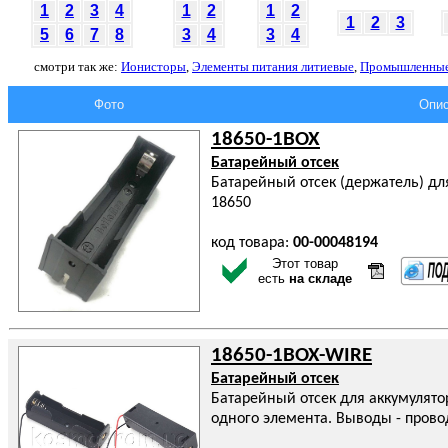
1
2
3
4
1
2
1
2
1
2
3
5
6
7
8
3
4
3
4
смотри так же:
Ионисторы
,
Элементы питания литиевые
,
Промышленные
Фото
Опис
18650-1BOX
Батарейный отсек
Батарейный отсек (держатель) дл
18650
код товара:
00-00048194
Этот товар
есть
на складе
18650-1BOX-WIRE
Батарейный отсек
Батарейный отсек для аккумулято
одного элемента. Выводы - прово