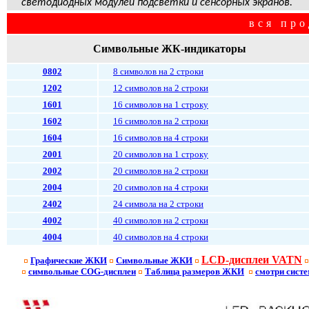
светодиодных модулей подсветки и сенсорных экранов.
вся про
Символьные ЖК-индикаторы
0802
8 символов на 2 строки
1202
12 символов на 2 строки
1601
16 символов на 1 строку
1602
16 символов на 2 строки
1604
16 символов на 4 строки
2001
20 символов на 1 строку
2002
20 символов на 2 строки
2004
20 символов на 4 строки
2402
24 символа на 2 строки
4002
40 символов на 2 строки
4004
40 символов на 4 строки
LCD-дисплеи VATN
Графические ЖКИ
Символьные ЖКИ
символьные
COG-
дисплеи
Таблица размеров ЖКИ
смотри сист