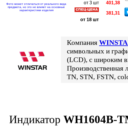
от 3 шт
401,38
Фото может отличаться от реального вида
предмета, но это не влияет на основные
характеристики изделия
381,31
от 18 шт
Компания
WINST
символьных и граф
(LCD), с широким в
Производственная л
TN, STN, FSTN, co
Индикатор
WH1604B-T