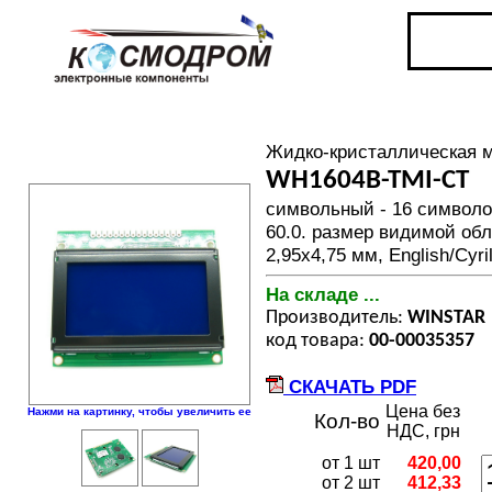
Жидко-кристаллическая 
WH1604B-TMI-CT
символьный - 16 символов
60.0. размер видимой обл
2,95х4,75 мм, English/Cyril
На складе ...
Производитель:
WINSTAR
код товара:
00-00035357
СКАЧАТЬ PDF
Цена без
Нажми на картинку, чтобы увеличить ее
Кол-во
НДС, грн
от 1 шт
420,00
от 2 шт
412,33