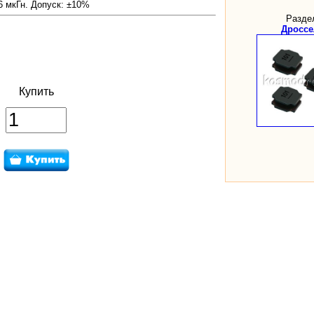
6 мкГн. Допуск: ±10%
Разде
Дроссе
Купить