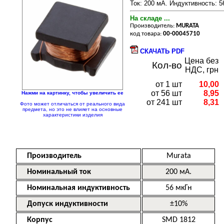
Ток: 200 мА. Индуктивность: 5
На складе ...
Производитель:
MURATA
код товара:
00-00045710
СКАЧАТЬ PDF
Цена без
Кол-во
НДС, грн
от 1 шт
10,00
от 56 шт
8,95
Нажми на картинку, чтобы увеличить ее
от 241 шт
8,31
Фото может отличаться от реального вида
предмета, но это не влияет на основные
характеристики изделия
Производитель
Murata
Номинальный ток
200
мА.
Номинальная индуктивность
56 мкГн
Допуск индуктивности
±10%
Корпус
SMD 1812