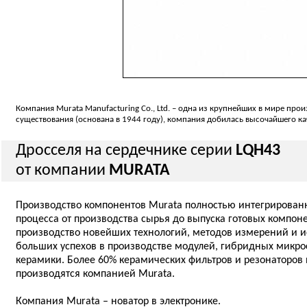
Компания Murata Manufacturing Co., Ltd. – одна из крупнейших в мире про
существования (основана в 1944 году), компания добилась высочайшего к
Дросселя на сердечнике серии
LQH43
от компании
MURATA
Производство компонентов Murata полностью интегрированн
процесса от производства сырья до выпуска готовых компон
производство новейших технологий, методов измерений и 
больших успехов в производcтве модулей, гибридных микро
керамики. Более 60% керамических фильтров и резонаторов
производятся компанией Murata.
Компания Murata – новатор в электронике.