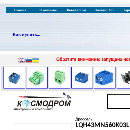
Главная
О компании
Фото-Каталог
Каталог: А-Я
Кар
Как купить...
Обратите внимание: запущена нов
Дроссель
LQH43MN560K03L