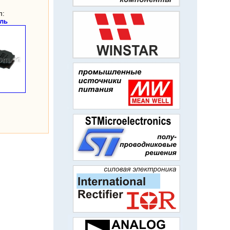
л:
ль