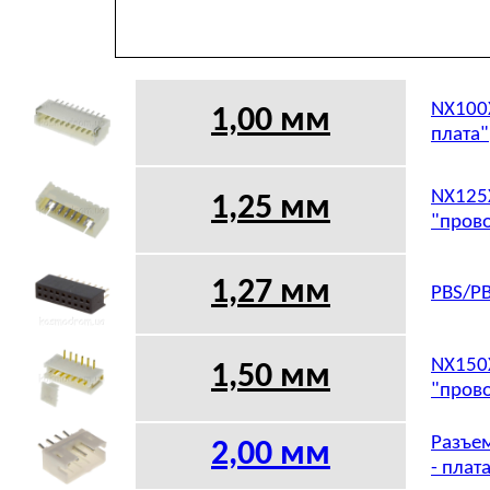
NX100X
1,00 мм
плата"
NX125X
1,25 мм
"прово
1,27 мм
PBS/PB
NX150X
1,50 мм
"прово
Разъем
2,00 мм
- плат