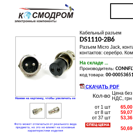
Кабельный разъем
DS1110-2B6
Разъем Micro Jack, конт
контактов: серебро. Ком
На складе ...
Производитель:
CONNFL
код товара:
00-0005365
СКАЧАТЬ PDF
Цена без
Кол-во
НДС, грн
Нажми на картинку, чтобы увеличить ее
от 1 шт
65,00
от 8 шт
59,07
от 37 шт
53,36
Фото может отличаться от реального вида
предмета, но это не влияет на основные
50,69
характеристики изделия