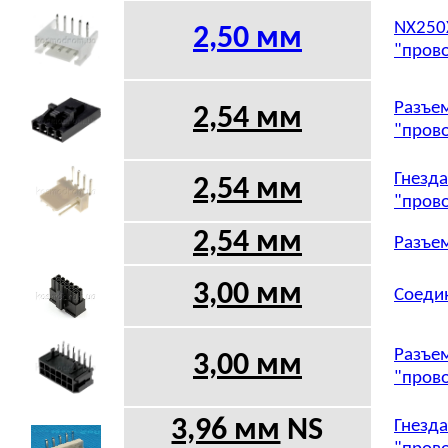
NX250X
2,50 мм
"прово
Разъем
2,54 мм
"прово
Гнезда
2,54 мм
"прово
2,54 мм
Разъем
3,00 мм
Соедин
Разъем
3,00 мм
"прово
3,96 мм
NS
Гнезда