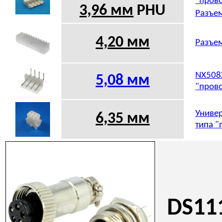
"прово
3,96 мм
PHU
Разъем
4,20 мм
Разъем
NX508X
5,08
мм
"прово
Универ
6,35 мм
типа "
DS11