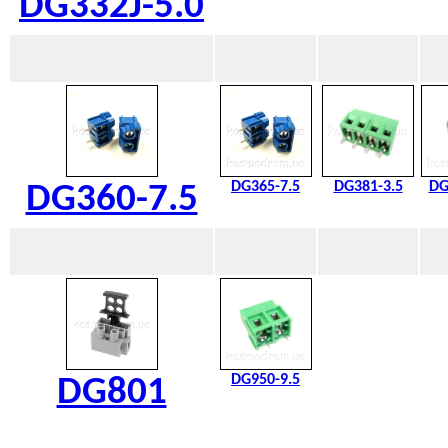
DG332J-5.0
DG365-7.5
DG381-3.5
DG
DG360-7.5
DG950-9.5
DG801