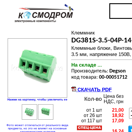
Клеммник
DG381S-3.5-04P-1
Клеммные блоки, Винтов
3.5 мм, напряжение 150В,
На складе ...
Производитель:
Degson
код товара:
00-00051712
СКАЧАТЬ PDF
Цена без
Кол-во
Нажми на картинку, чтобы увеличить ее
НДС, грн
от 1 шт
21,00
от 26 шт
18,92
от 117 шт
17,09
Фото может отличаться от реального вида
предмета, но это не влияет на основные
16,24
характеристики изделия