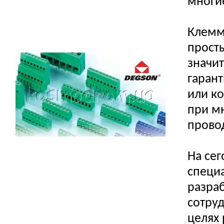
многи
Клемм
просты
значи
гарант
или к
при м
прово
На се
специ
разра
сотруд
целях