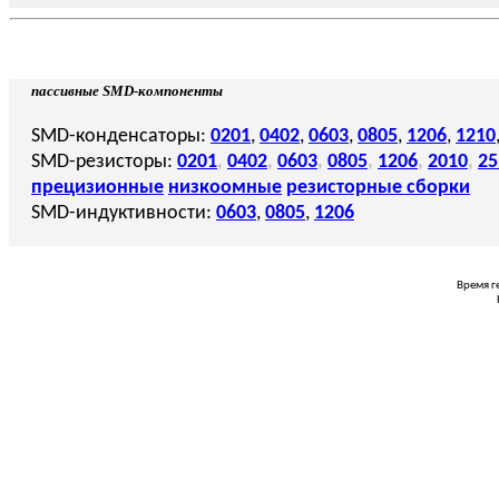
пассивные SMD-компоненты
SMD-конденсаторы:
0201
,
0402
,
0603
,
0805
,
1206
,
1210
SMD-резисторы:
0201
,
0402
,
0603
,
0805
,
1206
,
2010
,
25
прецизионные
низкоомные
резисторные сборки
SMD-индуктивности:
0603
,
0805
,
1206
Время г