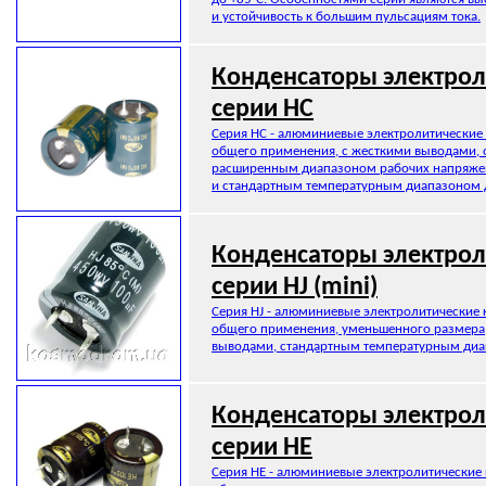
и устойчивость к большим пульсациям тока.
Конденсаторы электрол
серии HC
Серия HC - алюминиевые электролитические
общего применения, с жесткими выводами, 
расширенным диапазоном рабочих напряжени
и стандартным температурным диапазоном д
Конденсаторы электрол
серии HJ (mini)
Серия HJ - алюминиевые электролитические 
общего применения, уменьшенного размера,
выводами, стандартным температурным диа
Конденсаторы электрол
серии HE
Серия HE - алюминиевые электролитические