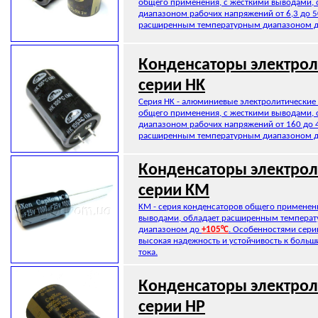
общего применения, с жесткими выводами, 
диапазоном рабочих напряжений от 6,3 до 5
расширенным температурным диапазоном 
Конденсаторы электрол
серии HK
Серия HK - алюминиевые электролитические
общего применения, с жесткими выводами, 
диапазоном рабочих напряжений от 160 до 4
расширенным температурным диапазоном 
Конденсаторы электрол
серии KM
KM - серия конденсаторов общего применен
выводами, обладает расширенным темпера
диапазоном до
+105°C
. Особенностями сери
высокая надежность и устойчивость к боль
тока.
Конденсаторы электрол
серии HP