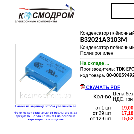
Конденсатор плёночн
B32021A3103M
Конденсатор плёночный:
Полипропилен
На складе ...
Производитель:
TDK-EPC
код товара:
00-0005949
СКАЧАТЬ PDF
Цена без
Кол-во
НДС, грн
Нажми на картинку, чтобы увеличить ее
от 1 шт
19,00
от 29 шт
17,18
Фото может отличаться от реального вида
предмета, но это не влияет на основные
от 129 шт
15,52
характеристики изделия