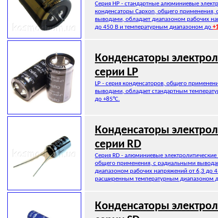
Серия HP - стандартные алюминиевые элект
конденсаторы Capxon, общего применения, 
выводами, обладает диапазоном рабочих на
до 450 В и температурным диапазоном до
+
Конденсаторы электрол
серии LP
LP - серия конденсаторов, общего применени
выводами, обладает стандартным температ
до +85°C.
Конденсаторы электрол
серии RD
Серия RD - алюминиевые электролитические
общего применения, с радиальными вывода
диапазоном рабочих напряжений от 6,3 до 4
расширенным температурным диапазоном 
Конденсаторы электрол