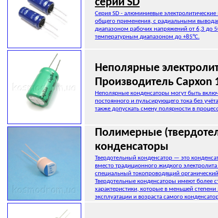
серии SD
Серия SD - алюминиевые электролитические
общего применения, с радиальными вывода
диапазоном рабочих напряжений от 6,3 до 5
температурным диапазоном до +85°C.
Неполярные электроли
Производитель Сapxon 
Неполярные конденсаторы могут быть включ
постоянного и пульсирующего тока без учёта
также допускать смену полярности в процесс
Полимерные (твердоте
конденсаторы
Твердотельный конденсатор — это конденсат
вместо традиционного жидкого электролита
специальный токопроводящий органический
Твердотельные конденсаторы имеют более 
характеристики, которые в меньшей степени 
эксплуатации и возраста самого конденсатор