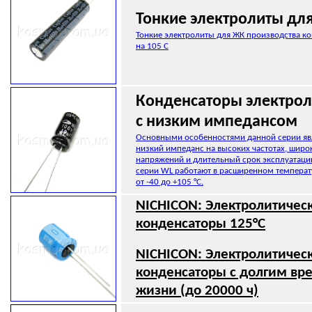
Тонкие электролиты дл
Тонкие электролиты для ЖК производства к
на 105 С
Конденсаторы электрол
с низким импедансом
Основными особенностями данной серии яв
низкий импеданс на высоких частотах, широ
напряжений и длительный срок эксплуатаци
серии WL работают в расширенном темпера
от -40 до +105 °С.
NICHICON: Электролитичес
конденсаторы 125°C
NICHICON: Электролитичес
конденсаторы с долгим в
жизни (до 20000 ч)