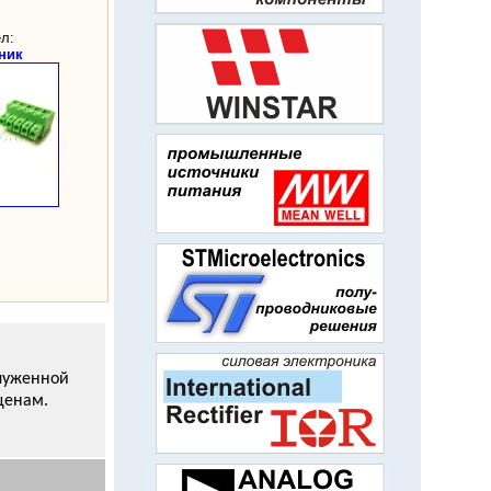
л:
ник
служенной
ценам.