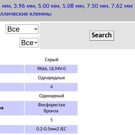
1 мм
,
3.96 мм
,
5.00 мм
,
5.08 мм
,
7.50 мм
,
7.62 мм
аллические клеммы
C
ерый
PA66, UL94V-0
Однорядные
4
Одинарный
Фосфористая
ов
бронза
5
0.2-0.5мм2 IEC