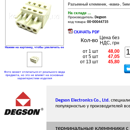
Разъемный клеммник, -мама-, 5мм,
На складе ...
Производитель:
Degson
код товара:
00-00044735
СКАЧАТЬ PDF
Цена без
Кол-во
НДС, грн
Нажми на картинку, чтобы увеличить ее
от 1 шт
48,00
от 5 шт
47,05
от 13 шт
45,80
Фото может отличаться от реального вида
предмета, но это не влияет на основные
характеристики изделия
Degson Electronics Co., Ltd.
специализ
популярностью у производителей вс
терминальные клеммники с