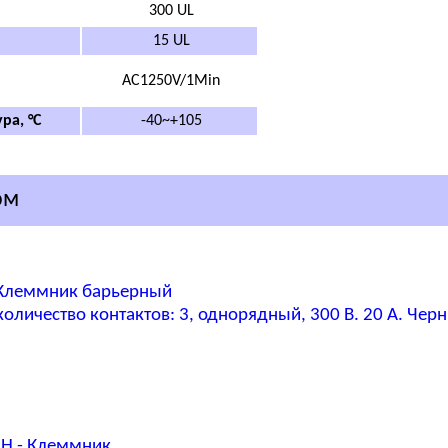
300 UL
15 UL
AC1250V/1Min
ра, °C
-40~+105
ом
 Клеммник барьерный
оличество контактов: 3, однорядный, 300 В. 20 А. Чер
AH - Клеммник