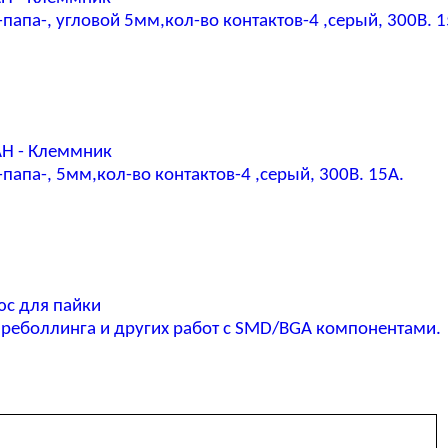
апа-, угловой 5мм,кол-во контактов-4 ,серый, 300В. 1
AH - Клеммник
апа-, 5мм,кол-во контактов-4 ,серый, 300В. 15А.
юс для пайки
реболлинга и других работ с SMD/BGA компонентами.