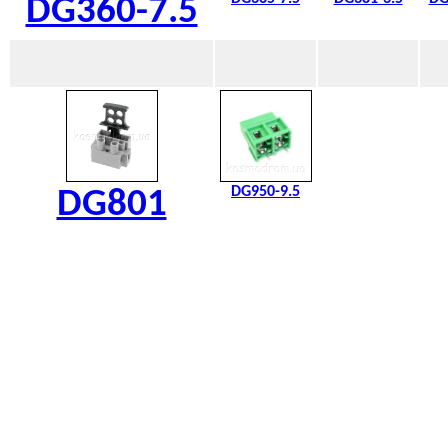
DG360-7.5
DG950-9.5
DG801