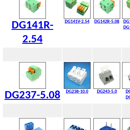
DG141V-2.54
DG142R-5.08
DG1
DG141R-
DG1
2.54
DG238-10.0
DG243-5.0
DG
DG237-5.08
DG