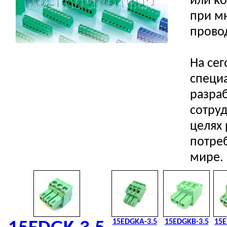
или к
при м
прово
На се
специ
разра
сотруд
целях
потреб
мире.
15EDGKA-3.5
15EDGKB-3.5
15E