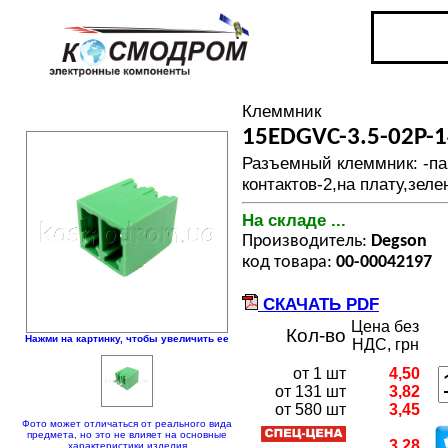
Клеммник
15EDGVC-3.5-02P-
Разъемный клеммник: -па
контактов-2,на плату,зел
На складе ...
Производитель:
Degson
код товара:
00-00042197
СКАЧАТЬ PDF
Цена без
Кол-во
Нажми на картинку, чтобы увеличить ее
НДС, грн
от 1 шт
4,50
от 131 шт
3,82
от 580 шт
3,45
Фото может отличаться от реального вида
предмета, но это не влияет на основные
3,28
характеристики изделия