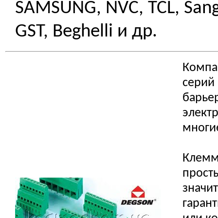
SAMSUNG, NVC, TCL, Sangc
GST, Beghelli и др.
Компа
серий
барье
элект
многи
Клемм
просты
значи
гарант