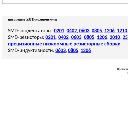
пассивные SMD-компоненты
SMD-конденсаторы:
0201
,
0402
,
0603
,
0805
,
1206
,
1210
SMD-резисторы:
0201
,
0402
,
0603
,
0805
,
1206
,
2010
,
25
прецизионные
низкоомные
резисторные сборки
SMD-индуктивности:
0603
,
0805
,
1206
Время г