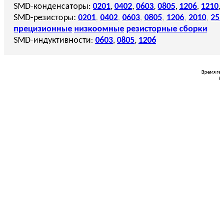
SMD-конденсаторы:
0201
,
0402
,
0603
,
0805
,
1206
,
1210
SMD-резисторы:
0201
,
0402
,
0603
,
0805
,
1206
,
2010
,
25
прецизионные
низкоомные
резисторные сборки
SMD-индуктивности:
0603
,
0805
,
1206
Время г