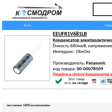
Фото
Опис
EEUFR1V681LB
Конденсатор электролитиче
Ёмкость 680мкФ, напряжение
Импеданс: 18мОм
Производитель:
Panasonic
код товара:
00-00078509
Перейти в группу Конденсатор 
Этот товар
есть
на складе
пассивные SMD-компоненты