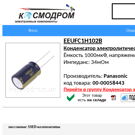
Фото
Опис
EEUFC1H102B
Конденсатор электролитиче
Ёмкость 1000мкФ, напряжени
Импеданс: 34мОм
Производитель:
Panasonic
код товара:
00-00058443
Перейти в группу Конденсатор 
Этот товар
есть
на складе
пассивные SMD-компоненты