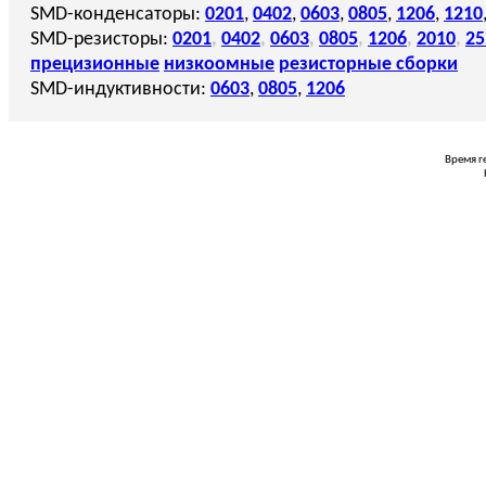
SMD-конденсаторы:
0201
,
0402
,
0603
,
0805
,
1206
,
1210
SMD-резисторы:
0201
,
0402
,
0603
,
0805
,
1206
,
2010
,
25
прецизионные
низкоомные
резисторные сборки
SMD-индуктивности:
0603
,
0805
,
1206
Время г