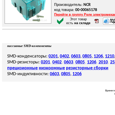
Производитель:
NCR
код товара:
00-00065178
Перейти в группу Реле электромеха
Этот товар
есть
на складе
пассивные SMD-компоненты
SMD-конденсаторы:
0201
,
0402
,
0603
,
0805
,
1206
,
1210
SMD-резисторы:
0201
,
0402
,
0603
,
0805
,
1206
,
2010
,
25
прецизионные
низкоомные
резисторные сборки
SMD-индуктивности:
0603
,
0805
,
1206
Время г