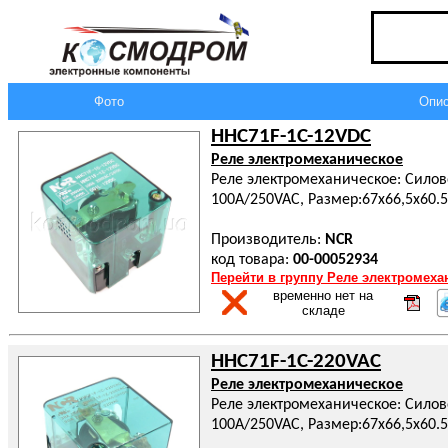
Фото
Опис
HHC71F-1C-12VDC
Реле электромеханическое
Реле электромеханическое: Силово
100A/250VAC, Размер:67x66,5x60.
Производитель:
NCR
код товара:
00-00052934
Перейти в группу Реле электромеха
временно нет на
складе
HHC71F-1C-220VAC
Реле электромеханическое
Реле электромеханическое: Силово
100A/250VAC, Размер:67x66,5x60.