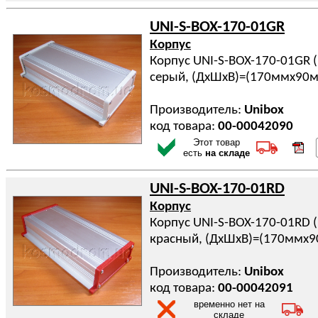
UNI-S-BOX-170-01GR
Корпус
Корпус UNI-S-BOX-170-01GR 
серый, (ДхШхВ)=(170ммx90
Производитель:
Unibox
код товара:
00-00042090
Этот товар
есть
на складе
UNI-S-BOX-170-01RD
Корпус
Корпус UNI-S-BOX-170-01RD 
красный, (ДхШхВ)=(170ммx
Производитель:
Unibox
код товара:
00-00042091
временно нет на
складе