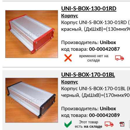
UNI-S-BOX-130-01RD
Корпус
Корпус UNI-S-BOX-130-01RD 
красный, (ДхШхВ)=(130ммx
Производитель:
Unibox
код товара:
00-00042087
временно нет на
складе
UNI-S-BOX-170-01BL
Корпус
Корпус UNI-S-BOX-170-01BL 
черный, (ДхШхВ)=(170ммx9
Производитель:
Unibox
код товара:
00-00042089
Этот товар
есть
на складе