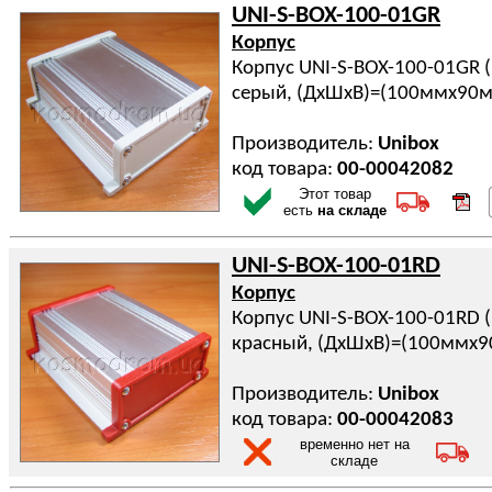
UNI-S-BOX-100-01GR
Корпус
Корпус UNI-S-BOX-100-01GR 
серый, (ДхШхВ)=(100ммx90
Производитель:
Unibox
код товара:
00-00042082
Этот товар
есть
на складе
UNI-S-BOX-100-01RD
Корпус
Корпус UNI-S-BOX-100-01RD 
красный, (ДхШхВ)=(100ммx
Производитель:
Unibox
код товара:
00-00042083
временно нет на
складе