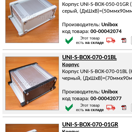
Корпус UNI-S-BOX-050-01GR 
серый, (ДхШхВ)=(50ммx90м
Производитель:
Unibox
код товара:
00-00042074
Этот товар
есть
на складе
UNI-S-BOX-070-01BL
Корпус
Корпус UNI-S-BOX-070-01BL 
черный, (ДхШхВ)=(70ммx90
Производитель:
Unibox
код товара:
00-00042077
Этот товар
есть
на складе
UNI-S-BOX-070-01GR