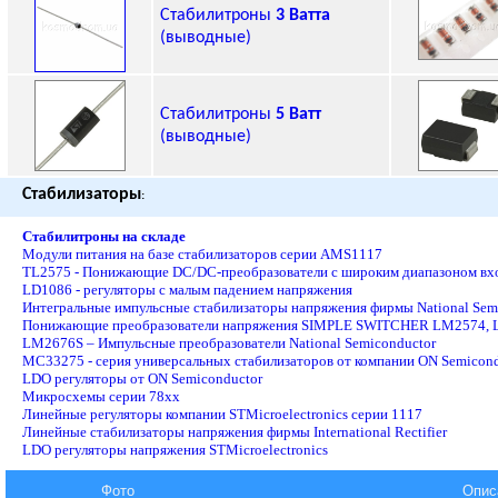
Стабилитроны
3 Ватта
(выводные)
Стабилитроны
5 Ватт
(выводные)
Стабилизаторы
:
Стабилитроны на складе
Модули питания на базе стабилизаторов серии AMS1117
TL2575 - Понижающие DC/DC-преобразователи с широким диапазоном вх
LD1086 - регуляторы с малым падением напряжения
Интегральные импульсные стабилизаторы напряжения фирмы National Semic
Понижающие преобразователи напряжения SIMPLE SWITCHER LM2574,
LM2676S – Импульсные преобразователи National Semiconductor
MC33275 - серия универсальных стабилизаторов от компании ON Semicondu
LDO регуляторы от ON Semiconductor
Микросхемы серии 78xx
Линейные регуляторы компании STMicroelectronics серии 1117
Линейные стабилизаторы напряжения фирмы International Rectifier
LDO регуляторы напряжения STMicroelectronics
Фото
Опис