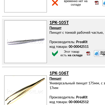
временно нет на
складе
1PK-105T
Пинцет
Пинцет с тонкой рабочей частью
Производитель:
ProsKit
код товара:
00-00042511
Этот товар
есть
на складе
1PK-106T
Пинцет
Универсальный пинцет 175мм, с 
17мм
Производитель:
ProsKit
код товара:
00-00042512