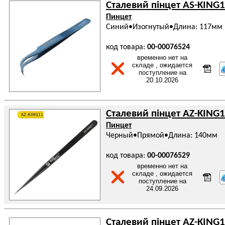
Сталевий пінцет AS-KING1
Пинцет
Синий•Изогнутый•Длина: 117мм
код товара:
00-00076524
временно нет на
складе , ожидается
поступление на
20.10.2026
Сталевий пінцет AZ-KING1
Пинцет
Черный•Прямой•Длина: 140мм
код товара:
00-00076529
временно нет на
складе , ожидается
поступление на
24.09.2026
Сталевий пінцет AZ-KING1