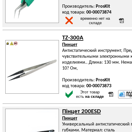
Производитель:
ProsKit
код товара:
00-00073874
временно нет на
складе
TZ-300A
Пинцет
Антистатический инструмент, Пре
чувствительными электронными
изделиями.. Длина: 130 мм. Нем
10? Ом,
Производитель:
ProsKit
код товара:
00-00073873
Этот товар
есть
на складе
Пінцет 200ESD
Пинцет
Универсальный антистатический 
губками. Материал: сталь