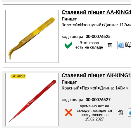
Сталевий пінцет AA-KING1
Пинцет
Золотой•Изогнутый•Длина: 117м
код товара:
00-00076525
Этот товар
есть
на складе
Сталевий пінцет AK-KING
Пинцет
Красный•Прямой•Длина: 140мм
код товара:
00-00076527
временно нет на
складе , ожидается
поступление на
15.02.2027