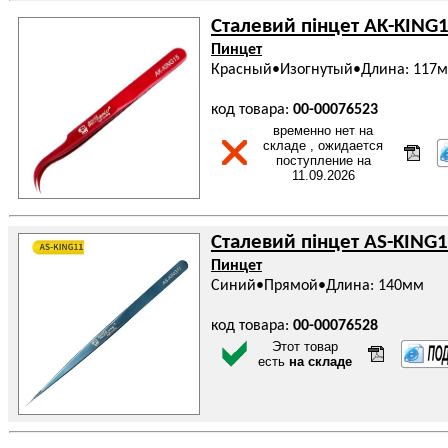
Сталевий пінцет AK-KING
Пинцет
Красный•Изогнутый•Длина: 117
код товара:
00-00076523
временно нет на
складе , ожидается
поступление на
11.09.2026
Сталевий пінцет AS-KING1
Пинцет
Синий•Прямой•Длина: 140мм
код товара:
00-00076528
Этот товар
есть
на складе