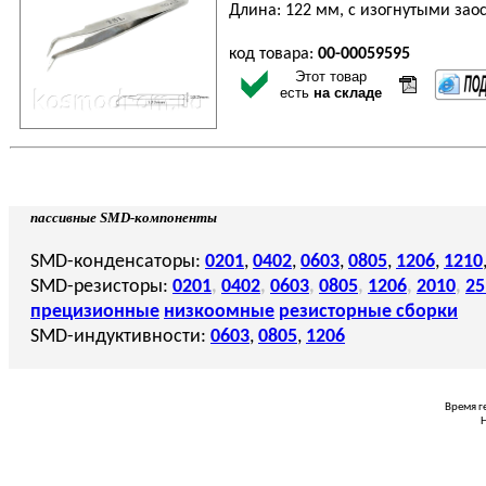
Длина: 122 мм, с изогнутыми зао
код товара:
00-00059595
Этот товар
есть
на складе
пассивные SMD-компоненты
SMD-конденсаторы:
0201
,
0402
,
0603
,
0805
,
1206
,
1210
SMD-резисторы:
0201
,
0402
,
0603
,
0805
,
1206
,
2010
,
25
прецизионные
низкоомные
резисторные сборки
SMD-индуктивности:
0603
,
0805
,
1206
Время г