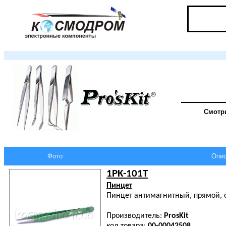
Смотри
Фото
Опис
1PK-101T
Пинцет
Пинцет антимагнитный, прямой,
Производитель:
ProsKit