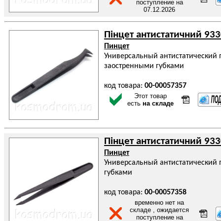
поступление на
07.12.2026
Пінцет антистатичний 93
Пинцет
Универсальный антистатический п
заостренными губками
код товара:
00-00057357
Этот товар
есть
на складе
Пінцет антистатичний 93
Пинцет
Универсальный антистатический 
губками
код товара:
00-00057358
временно нет на
складе , ожидается
поступление на