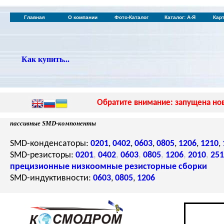
Главная
О компании
Фото-Каталог
Каталог: А-Я
Кар
Как купить...
Обратите внимание: запущена нов
пассивные SMD-компоненты
SMD-конденсаторы:
0201
,
0402
,
0603
,
0805
,
1206
,
1210
,
SMD-резисторы:
0201
,
0402
,
0603
,
0805
,
1206
,
2010
,
251
прецизионные
низкоомные
резисторные сборки
SMD-индуктивности:
0603
,
0805
,
1206