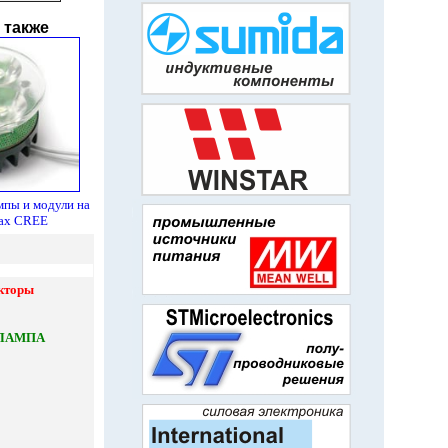
 также
пы и модули на
дах
CREE
кторы
ЛАМПА