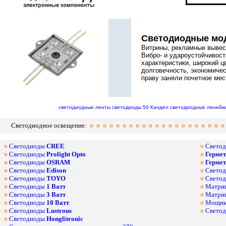
Светодиодные мод
Витрины, рекламные вывеск
Вибро- и удароустойчивос
характеристики, широкий ц
долговечность, экономиче
праву заняли почетное мес
светодиодные ленты
светодиоды 50 Кандел
светодиодные линейк
Светодиодное освещение:
Светодиоды
CREE
Светод
Светодиоды
Prolight Opto
Герме
Светодиоды
OSRAM
Герме
Светодиоды
Edison
Светод
Светодиоды
TOYO
Светод
Светодиоды
1 Ватт
Матриц
Светодиоды
3 Ватт
Матриц
Светодиоды
10 Ватт
Мощные
Светодиоды
Lustrous
Светод
Светодиоды
Honglitronic