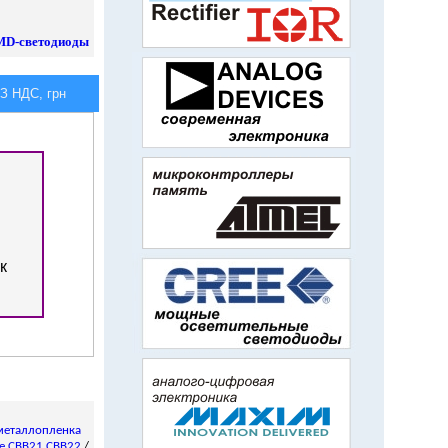
MD-
светодиоды
 НДС, грн
к
металлопленка
е CBB21 CBB22
/