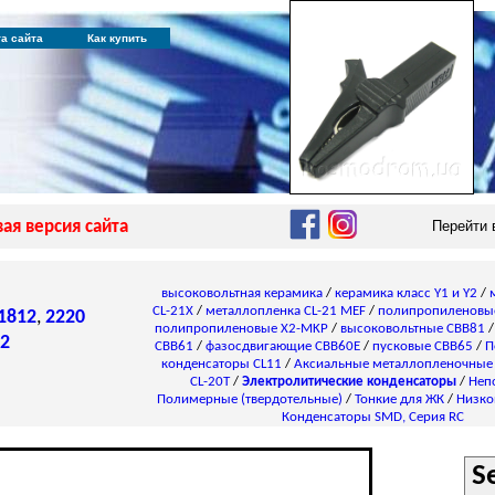
та сайта
Как купить
ая версия сайта
Перейти
высоковольтная керамика
/
керамика класс Y1 и Y2
/
CL-21X
/
металлопленка CL-21 MEF
/
полипропиленовы
1812
,
2220
полипропиленовые X2-MKP
/
высоковольтные CBB81
2
CBB61
/
фазосдвигающие CBB60E
/
пусковые CBB65
/
П
конденсаторы СL11
/
Аксиальные металлопленочные
CL-20T
/
Электролитические конденсаторы
/
Неп
Полимерные (твердотельные)
/
Тонкие для ЖК
/
Низко
Конденсаторы SMD, Серия RC