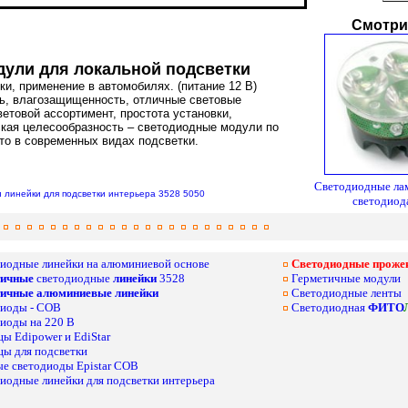
Смотри
ули для локальной подсветки
и, применение в автомобилях. (питание 12 В)
ть, влагозащищенность, отличные световые
ветовой ассортимент, простота установки,
ская целесообразность – светодиодные модули по
то в современных видах подсветки.
Светодиодные лам
и
линейки для подсветки интерьера
3528
5050
светодио
иодные линейки на алюминиевой основе
Светодиодные проже
тичные
светодиодные
линейки
3528
Герметичные модули
тичные алюминиевые линейки
Светодиодные ленты
иоды - COB
Светодиодная
ФИТО
иоды на 220 В
ы Edipower и EdiStar
ы для подсветки
 светодиоды Epistar COB
иодные линейки для подсветки интерьера