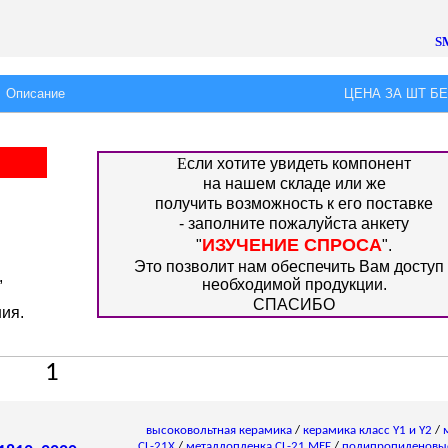
S
Описание
ЦЕНА ЗА ШТ БЕЗ
Е
сли хотите увидеть компонент
на нашем складе или же
получить возможность к его поставке
- заполните пожалуйста анкету
ИЗУЧЕНИЕ СПРОСА
"
".
Это позволит нам обеспечить Вам доступ 
,
необходимой продукции.
СПАСИБО
ия.
1
высоковольтная керамика
/
керамика класс Y1 и Y2
/
CL-21X
/
металлопленка CL-21 MEF
/
полипропиленовы