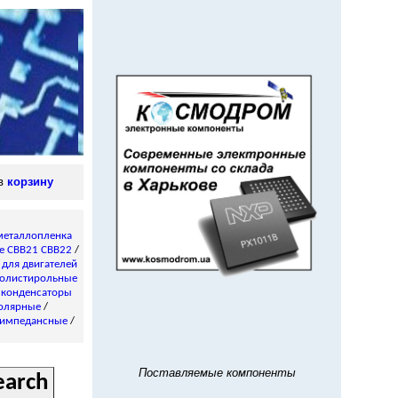
 в
корзину
металлопленка
е CBB21 CBB22
/
/
для двигателей
олистирольные
 конденсаторы
олярные
/
импедансные
/
Поставляемые компоненты