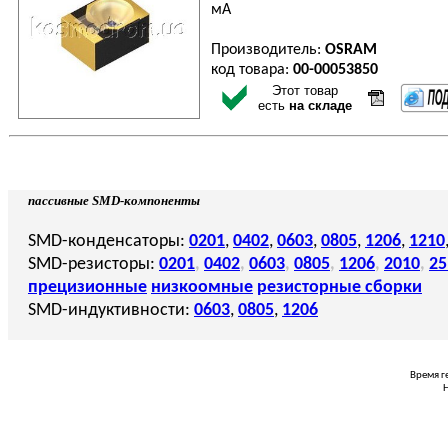
мА
Производитель:
OSRAM
код товара:
00-00053850
Этот товар
есть
на складе
пассивные SMD-компоненты
SMD-конденсаторы:
0201
,
0402
,
0603
,
0805
,
1206
,
1210
SMD-резисторы:
0201
,
0402
,
0603
,
0805
,
1206
,
2010
,
25
прецизионные
низкоомные
резисторные сборки
SMD-индуктивности:
0603
,
0805
,
1206
Время г