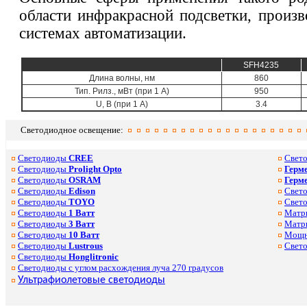
области инфракрасной подсветки, произ
системах автоматизации.
SFH4235
Длина волны, нм
860
Тип. Pилз., мВт (при 1 А)
950
U, В (при 1 А)
3.4
Светодиодное освещение:
Светодиоды
CREE
Свето
Светодиоды
Prolight Opto
Герм
Светодиоды
OSRAM
Герм
Светодиоды
Edison
Свет
Светодиоды
TOYO
Свето
Светодиоды
1 Ватт
Матри
Светодиоды
3 Ватт
Матри
Светодиоды
10 Ватт
Мощн
Светодиоды
Lustrous
Свето
Светодиоды
Honglitronic
Светодиоды с углом расхождения луча 270 градусов
Ультрафиолетовые светодиоды