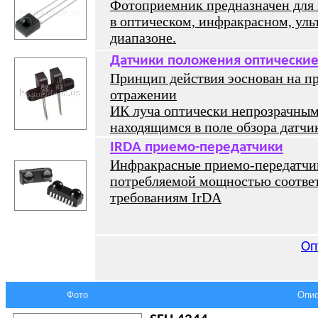
Фотоприемник предназначен для 
в оптическом, инфракрасном, ул
диапазоне.
Датчики положения оптически
Принцип действия эоснован на п
отражении
ИК луча оптически непрозрачным
находящимся в поле обзора датчи
IRDA приемо-передатчики
Инфракрасные приемо-передатчи
потребляемой мощностью соотве
требованиям IrDA
Оп
Фото
Опис