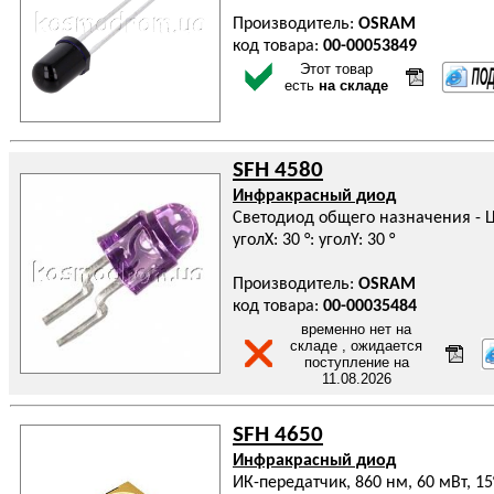
Производитель:
OSRAM
код товара:
00-00053849
Этот товар
есть
на складе
SFH 4580
Инфракрасный диод
Светодиод общего назначения - Цв
уголX: 30 °: уголY: 30 °
Производитель:
OSRAM
код товара:
00-00035484
временно нет на
складе , ожидается
поступление на
11.08.2026
SFH 4650
Инфракрасный диод
ИК-передатчик, 860 нм, 60 мВт, 15