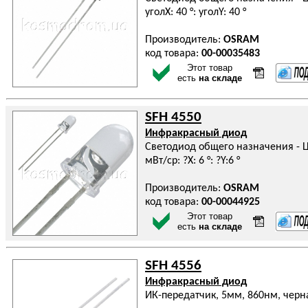
уголX: 40 °: уголY: 40 °
Производитель:
OSRAM
код товара:
00-00035483
Этот товар
есть
на складе
SFH 4550
Инфракрасный диод
Светодиод общего назначения - Цве
мВт/ср: ?X: 6 °: ?Y:6 °
Производитель:
OSRAM
код товара:
00-00044925
Этот товар
есть
на складе
SFH 4556
Инфракрасный диод
ИК-передатчик, 5мм, 860нм, черная