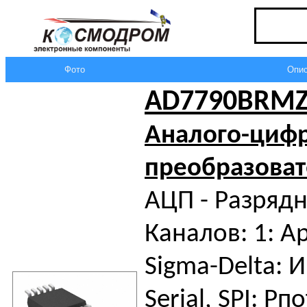
Фото
Опис
AD7790BRM
Аналого-циф
преобразоват
АЦП - Разрядн
Каналов: 1: А
Sigma-Delta: 
Serial, SPI: Pп