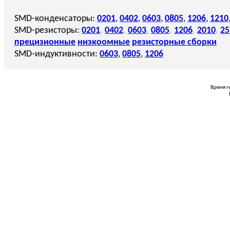
SMD-конденсаторы:
0201
,
0402
,
0603
,
0805
,
1206
,
1210
SMD-резисторы:
0201
,
0402
,
0603
,
0805
,
1206
,
2010
,
25
прецизионные
низкоомные
резисторные сборки
SMD-индуктивности:
0603
,
0805
,
1206
Время г