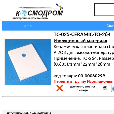
Фото
Опис
TC-025-CERAMIC-TO-264
Изоляционный материал
Керамическая пластина из (
Al2O3 для высокотемперату
Применение: ТО-264. Размер
(0.635)/1mm*22mm*28mm
код товара:
00-00060299
Перейти в группу Изоляционны
временно нет на
складе
пассивные SMD-компоненты