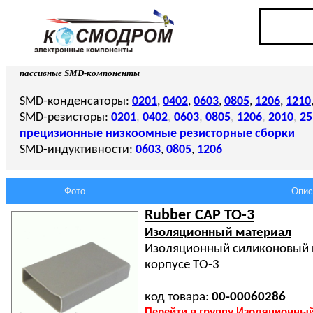
пассивные SMD-компоненты
SMD-конденсаторы:
0201
,
0402
,
0603
,
0805
,
1206
,
1210
SMD-резисторы:
0201
,
0402
,
0603
,
0805
,
1206
,
2010
,
25
прецизионные
низкоомные
резисторные сборки
SMD-индуктивности:
0603
,
0805
,
1206
Фото
Опис
Rubber CAP TO-3
Изоляционный материал
Изоляционный силиконовый 
корпусе ТО-3
код товара:
00-00060286
Перейти в группу Изоляционны