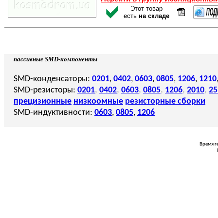
Этот товар
есть
на складе
пассивные SMD-компоненты
SMD-конденсаторы:
0201
,
0402
,
0603
,
0805
,
1206
,
1210
SMD-резисторы:
0201
,
0402
,
0603
,
0805
,
1206
,
2010
,
25
прецизионные
низкоомные
резисторные сборки
SMD-индуктивности:
0603
,
0805
,
1206
Время г