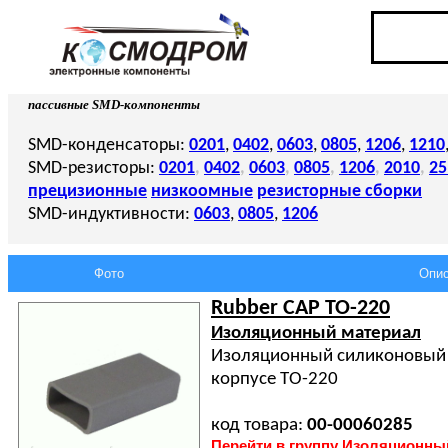
пассивные SMD-компоненты
SMD-конденсаторы:
0201
,
0402
,
0603
,
0805
,
1206
,
1210
SMD-резисторы:
0201
,
0402
,
0603
,
0805
,
1206
,
2010
,
25
прецизионные
низкоомные
резисторные сборки
SMD-индуктивности:
0603
,
0805
,
1206
Фото
Опис
Rubber CAP TO-220
Изоляционный материал
Изоляционный силиконовый 
корпусе ТО-220
код товара:
00-00060285
Перейти в группу Изоляционны