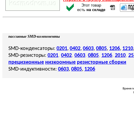
Этот товар
есть
на складе
пассивные SMD-компоненты
SMD-конденсаторы:
0201
,
0402
,
0603
,
0805
,
1206
,
1210
SMD-резисторы:
0201
,
0402
,
0603
,
0805
,
1206
,
2010
,
25
прецизионные
низкоомные
резисторные сборки
SMD-индуктивности:
0603
,
0805
,
1206
Время г