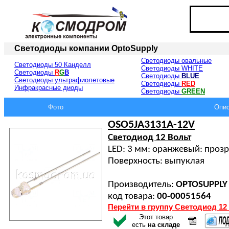
Светодиоды компании
OptoSupply
Светодиоды овальные
Светодиоды 50 Канделл
Светодиоды WHITE
Светодиоды
R
G
B
Светодиоды
BLUE
Светодиоды ультрафиолетовые
Светодиоды
RED
Инфракрасные диоды
Светодиоды
GREEN
Фото
Опис
OSO5JA3131A-12V
Светодиод 12 Вольт
LED: 3 мм: оранжевый: прозр
Поверхность: выпуклая
Производитель:
OPTOSUPPLY
код товара:
00-00051564
Перейти в группу Светодиод 12
Этот товар
есть
на складе