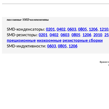
пассивные SMD-компоненты
SMD-конденсаторы:
0201
,
0402
,
0603
,
0805
,
1206
,
1210
SMD-резисторы:
0201
,
0402
,
0603
,
0805
,
1206
,
2010
,
25
прецизионные
низкоомные
резисторные сборки
SMD-индуктивности:
0603
,
0805
,
1206
Время г