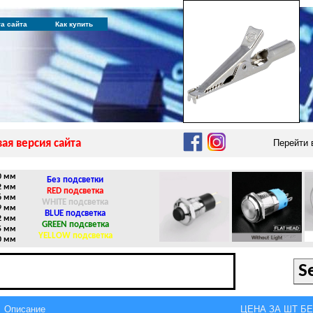
та сайта
Как купить
ая версия сайта
Перейти
0 мм
Без подсветки
2 мм
RED подсветка
6 мм
WHITE подсветка
9 мм
BLUE подсветка
2 мм
GREEN подсветка
5 мм
YELLOW подсветка
0 мм
Описание
ЦЕНА ЗА ШТ БЕЗ