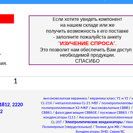
Е
сли хотите увидеть компонент
на нашем складе или же
получить возможность к его поставке
- заполните пожалуйста анкету
ИЗУЧЕНИЕ СПРОСА
"
".
Это позволит нам обеспечить Вам доступ 
,
необходимой продукции.
СПАСИБО
ия.
1
высоковольтная керамика
/
керамика класс Y1 и Y2
/
CL-21X
/
металлопленка CL-21 MEF
/
полипропиленовы
1812
,
2220
полипропиленовые X2-MKP
/
высоковольтные CBB81
2
CBB61
/
фазосдвигающие CBB60E
/
пусковые CBB65
/
П
конденсаторы СL11
/
Аксиальные металлопленочные
CL-20T
/
Электролитические конденсаторы
/
Неп
Полимерные (твердотельные)
/
Тонкие для ЖК
/
Низко
Конденсаторы SMD, Серия RC