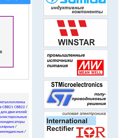
к
металлопленка
е CBB21 CBB22
/
/
для двигателей
олистирольные
 конденсаторы
олярные
/
импедансные
/