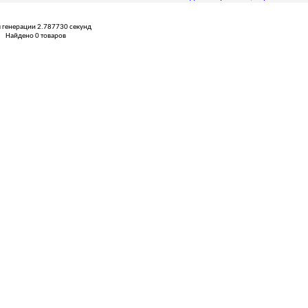
 генерации 2.787730 секунд
Найдено 0 товаров