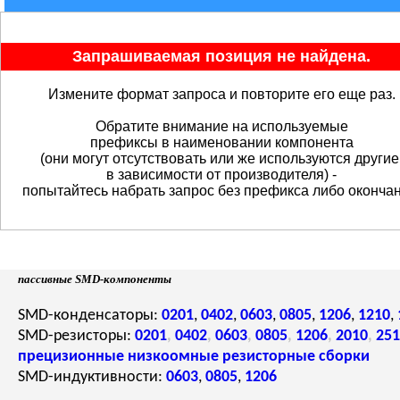
Запрашиваемая позиция не найдена.
Измените формат запроса и повторите его еще раз.
Обратите внимание на используемые
префиксы в наименовании компонента
(они могут отсутствовать или же используются другие
в зависимости от производителя) -
попытайтесь набрать запрос без префикса либо окончан
пассивные SMD-компоненты
SMD-конденсаторы:
0201
,
0402
,
0603
,
0805
,
1206
,
1210
,
SMD-резисторы:
0201
,
0402
,
0603
,
0805
,
1206
,
2010
,
251
прецизионные
низкоомные
резисторные сборки
SMD-индуктивности:
0603
,
0805
,
1206