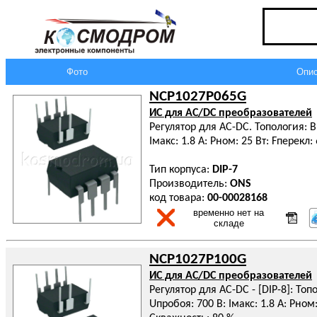
Фото
Опис
NCP1027P065G
ИС для AC/DC преобразователей
Регулятор для AC-DC. Топология: Bu
Iмакс: 1.8 А: Pном: 25 Вт: Fперекл:
Тип корпуса:
DIP-7
Производитель:
ONS
код товара:
00-00028168
временно нет на
складе
NCP1027P100G
ИС для AC/DC преобразователей
Регулятор для AC-DC - [DIP-8]: Топо
Uпробоя: 700 В: Iмакс: 1.8 А: Pном: