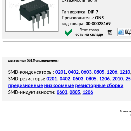
Скважность: 80 %
Тип корпуса:
DIP-7
Производитель:
ONS
код товара:
00-00028169
Этот товар
есть
на складе
пассивные SMD-компоненты
SMD-конденсаторы:
0201
,
0402
,
0603
,
0805
,
1206
,
1210
SMD-резисторы:
0201
,
0402
,
0603
,
0805
,
1206
,
2010
,
25
прецизионные
низкоомные
резисторные сборки
SMD-индуктивности:
0603
,
0805
,
1206
Время г