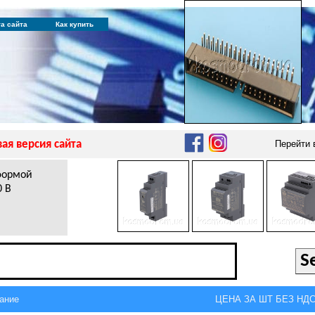
та сайта
Как купить
ая версия сайта
Перейти
 формой
0 В
ание
ЦЕНА ЗА ШТ БЕЗ НДС,