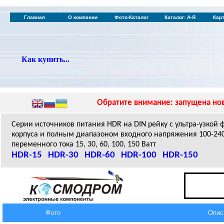
Главная
О компании
Фото-Каталог
Каталог: А-Я
Кар
Как купить...
Обратите внимание: запущена нов
Серии источников питания HDR на DIN рейку с ультра-узкой
корпуса и полным диапазоном входного напряжения 100-24
переменного тока 15, 30, 60, 100, 150 Ватт
HDR-15
HDR-30
HDR-60
HDR-100
HDR-150
Фото
Опис