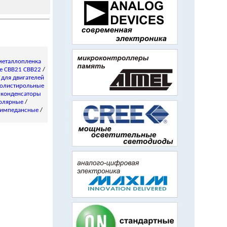
металлопленка
е CBB21 CBB22
/
/
для двигателей
олистирольные
 конденсаторы
олярные
/
импедансные
/