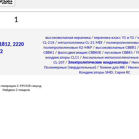
1
высоковольтная керамика
/
керамика класс Y1 и Y2
/
CL-21X
/
металлопленка CL-21 MEF
/
полипропиленовы
1812
,
2220
полипропиленовые X2-MKP
/
высоковольтные CBB81
2
CBB61
/
фазосдвигающие CBB60E
/
пусковые CBB65
/
П
конденсаторы СL11
/
Аксиальные металлопленочные
CL-20T
/
Электролитические конденсаторы
/
Неп
Полимерные (твердотельные)
/
Тонкие для ЖК
/
Низко
Конденсаторы SMD, Серия RC
 генерации 2.495428 секунд
Найдено 2 товаров