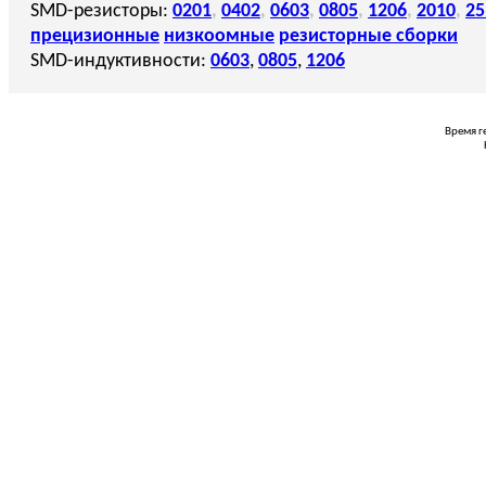
SMD-резисторы:
0201
,
0402
,
0603
,
0805
,
1206
,
2010
,
25
прецизионные
низкоомные
резисторные сборки
SMD-индуктивности:
0603
,
0805
,
1206
Время г