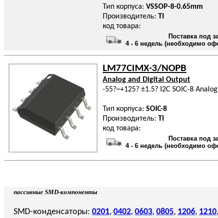
Тип корпуса:
VSSOP-8-0.65mm
Производитель:
TI
код товара:
Поставка под з
4 - 6 недель (необходимо оф
LM77CIMX-3/NOPB
Analog and Digital Output
-55?~+125? ±1.5? I2C SOIC-8 Analog
Тип корпуса:
SOIC-8
Производитель:
TI
код товара:
Поставка под з
4 - 6 недель (необходимо оф
пассивные SMD-компоненты
SMD-конденсаторы:
0201
,
0402
,
0603
,
0805
,
1206
,
1210