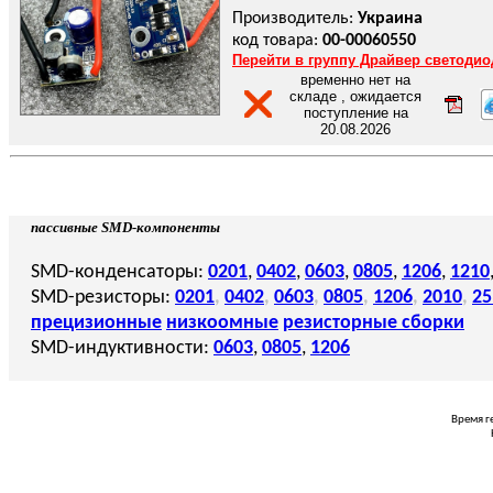
Производитель:
Украина
код товара:
00-00060550
Перейти в группу Драйвер светодио
временно нет на
складе , ожидается
поступление на
20.08.2026
пассивные SMD-компоненты
SMD-конденсаторы:
0201
,
0402
,
0603
,
0805
,
1206
,
1210
SMD-резисторы:
0201
,
0402
,
0603
,
0805
,
1206
,
2010
,
25
прецизионные
низкоомные
резисторные сборки
SMD-индуктивности:
0603
,
0805
,
1206
Время г