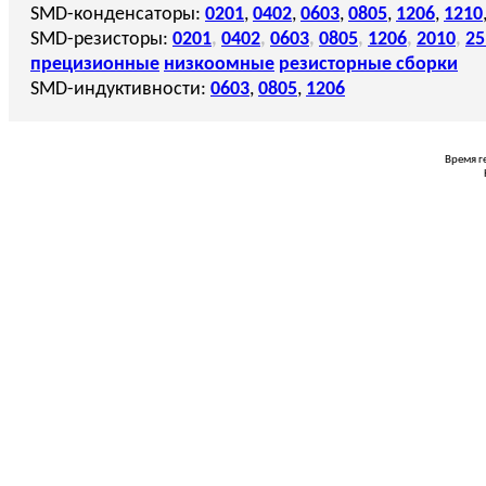
SMD-конденсаторы:
0201
,
0402
,
0603
,
0805
,
1206
,
1210
SMD-резисторы:
0201
,
0402
,
0603
,
0805
,
1206
,
2010
,
25
прецизионные
низкоомные
резисторные сборки
SMD-индуктивности:
0603
,
0805
,
1206
Время г