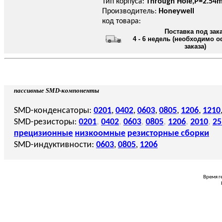
Тип корпуса:
Through Hole,P=2.54
Производитель:
Honeywell
код товара:
Поставка под зак
4 - 6 недель (необходимо 
заказа)
пассивные SMD-компоненты
SMD-конденсаторы:
0201
,
0402
,
0603
,
0805
,
1206
,
1210
SMD-резисторы:
0201
,
0402
,
0603
,
0805
,
1206
,
2010
,
25
прецизионные
низкоомные
резисторные сборки
SMD-индуктивности:
0603
,
0805
,
1206
Время г