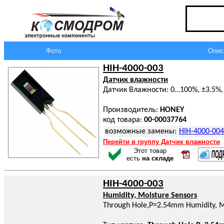
Фото
Опис
HIH-4000-003
Датчик влажности
Датчик Влажности: 0…100%, ±3.5%, 
Производитель:
HONEY
код товара:
00-00037764
возможные замены:
HIH-4000-004
Перейти в группу Датчик влажности
Этот товар
есть
на складе
HIH-4000-003
Humidity, Moisture Sensors
Through Hole,P=2.54mm Humidity, M