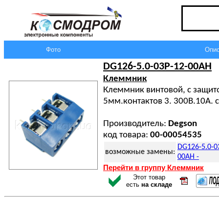
Фото
Опис
DG126-5.0-03P-12-00AH
Клеммник
Клеммник винтовой, с защит
5мм.контактов 3. 300В.10А. 
Производитель:
Degson
код товара:
00-00054535
DG126-5.0-0
возможные замены:
00AH -
Перейти в группу Клеммник
Этот товар
есть
на складе