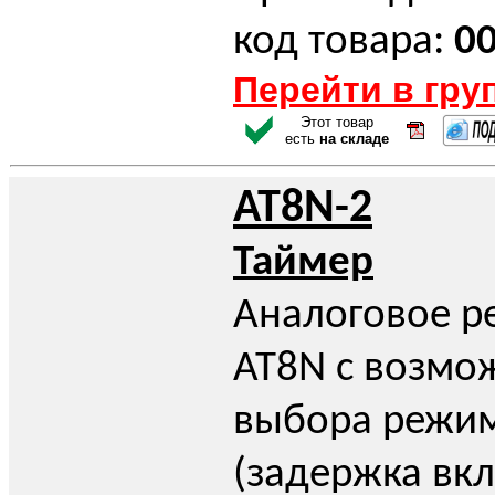
код товара:
0
Перейти в гру
Этот товар
есть
на складе
AT8N-2
Таймер
Аналоговое р
AT8N с возмо
выбора режи
(задержка вк