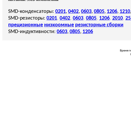
SMD-конденсаторы:
0201
,
0402
,
0603
,
0805
,
1206
,
1210
SMD-резисторы:
0201
,
0402
,
0603
,
0805
,
1206
,
2010
,
25
прецизионные
низкоомные
резисторные сборки
SMD-индуктивности:
0603
,
0805
,
1206
Время г