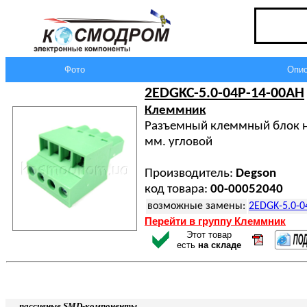
Фото
Опис
2EDGKC-5.0-04P-14-00AH
Клеммник
Разъемный клеммный блок на
мм. угловой
Производитель:
Degson
код товара:
00-00052040
возможные замены:
2EDGK-5.0-0
Перейти в группу Клеммник
Этот товар
есть
на складе
пассивные SMD-компоненты