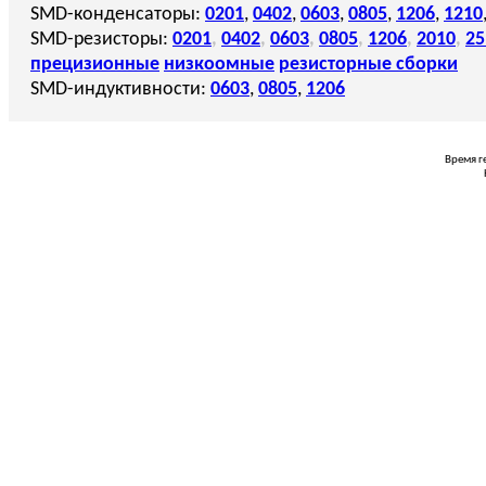
SMD-конденсаторы:
0201
,
0402
,
0603
,
0805
,
1206
,
1210
SMD-резисторы:
0201
,
0402
,
0603
,
0805
,
1206
,
2010
,
25
прецизионные
низкоомные
резисторные сборки
SMD-индуктивности:
0603
,
0805
,
1206
Время г