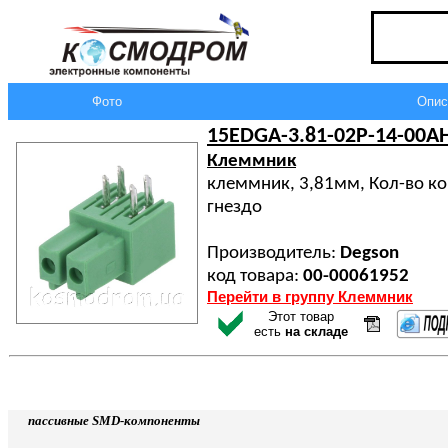
Фото
Опис
15EDGA-3.81-02P-14-00A
Клеммник
клеммник, 3,81мм, Кол-во кон
гнездо
Производитель:
Degson
код товара:
00-00061952
Перейти в группу Клеммник
Этот товар
есть
на складе
пассивные SMD-компоненты