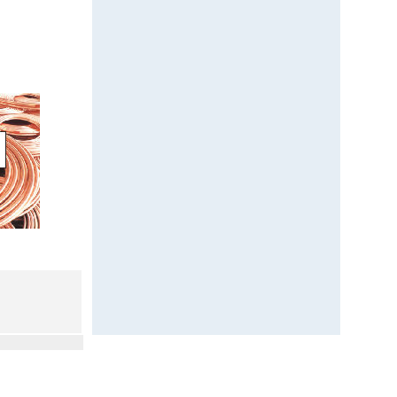
 товары, почтой, товары почтой, каталог, магазин, Internet shop, база данных, инструменты, компоненты, украина, харьков, фирма Космодром kosmodrom поставщики электронных компонентов дюралайт