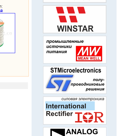
л:
ой