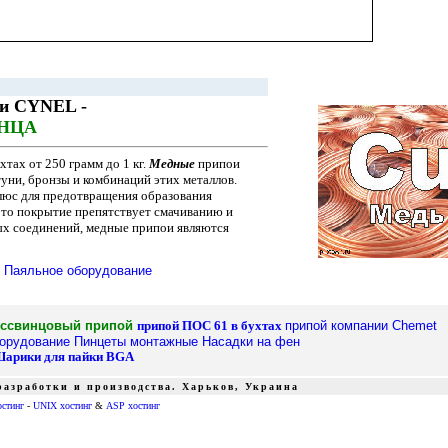
ии
CYNEL -
ИНЦА
тах от 250 грамм до 1 кг.
Медные
припои
туни, бронзы и комбинаций этих металлов.
люс для предотвращения образования
Это покрытие препятствует смачиванию и
х соединений, медные
припои являются
Паяльное оборудование
ссвинцовый припой
припой ПОС 61 в бухтах
припой компании Chemet
орудование
Пинцеты монтажные
Насадки на фен
арики для пайки
BGA
азработки и производства. Харьков, Украина
остинг
-
UNIX хостинг
&
ASP хостинг
ики питания тиристор симистор драйвер транзистор, диод, книга, приложение, аудио, видео, аппаратура, ремонт, антенны, почта, заказ, магазин, интернет - магазин, товары-почтой, почтовые услуги,
edison opto светодиодное освещение Интернет-магазин радиодеталей г.Харьков CREE ATMEL ANALOG DEVICES АЦП ЦАП