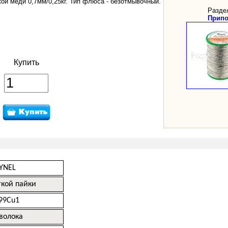
ой меди 0,7мм/0,25кг. Тип флюса - безотмывочный.
Разде
Прип
Купить
YNEL
гкой пайки
99Cu1
волока