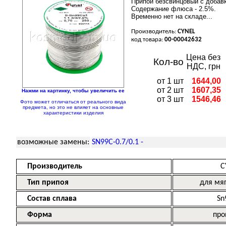
Припой безсвинцовый с добавк
Содержание флюса - 2.5%.
Временно нет на складе...
Производитель:
CYNEL
код товара:
00-00042632
Цена без
Кол-во
НДС, грн
от 1 шт
1644,00
от 2 шт
1607,35
Нажми на картинку, чтобы увеличить ее
от 3 шт
1546,46
Фото может отличаться от реального вида
предмета, но это не влияет на основные
характеристики изделия
возможные замены:
SN99C-0.7/0.1 -
Производитель
C
Тип припоя
для мя
Состав сплава
Sn
Форма
про