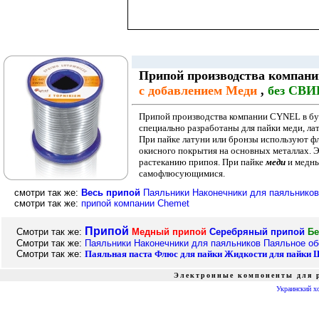
Припой производства компан
с добавлением Меди
,
без СВ
Припой производства компании CYNEL в бух
специально разработаны для пайки меди, ла
При пайке латуни или бронзы используют ф
окисного покрытия на основных металлах. 
растеканию припоя. При пайке
меди
и медны
самофлюсующимися.
смотри так же:
Весь припой
Паяльники
Наконечники для паяльников
смотри так же:
припой компании Chemet
Припой
Смотри так же:
Медный припой
Серебряный припой
Бе
Смотри так же:
Паяльники
Наконечники для паяльников
Паяльное об
Смотри так же:
Паяльная паста
Флюс для пайки
Жидкости для пайки
Ш
Электронные компоненты для р
Украинский х
радиошоп, radioshop, радио, радиодетали, микросхемы, интернет, завод, комплектующие, компоненты, микросхемы жки индикаторы светодиоды семисегментные датчики влажности преобразователи источн