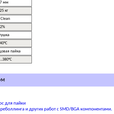
.7 мм
25 кг
 Clean
2%
тушка
40°C
цовая пайка
..380°C
ом
юс для пайки
реболлинга и других работ с SMD/BGA компонентами.