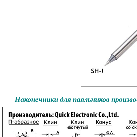
Наконечники для паяльников произв