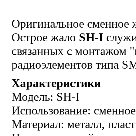
Оригинальное сменное
Острое жало
SH-I
служи
связанных с монтажом 
радиоэлементов типа S
Характеристики
Модель: SH-I
Использование: сменное
Материал: металл, пласт