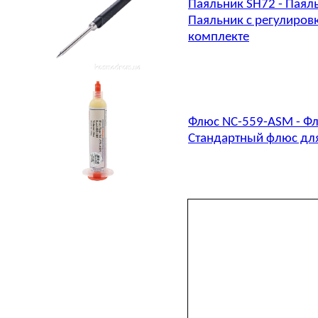
Паяльник SH72 - Паял
Паяльник с регулировк
комплекте
Флюс NC-559-ASM - Фл
Стандартный флюс для