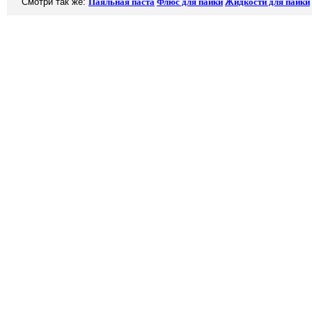
Смотри так же:
Паяльная паста
Флюс для пайки
Жидкости для пайки