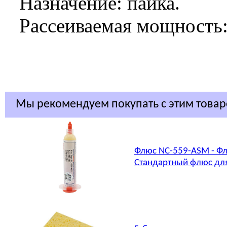
Назначение: пайка.
Рассеиваемая мощность:
Мы рекомендуем покупать с этим това
Флюс NC-559-ASM - Фл
Стандартный флюс для