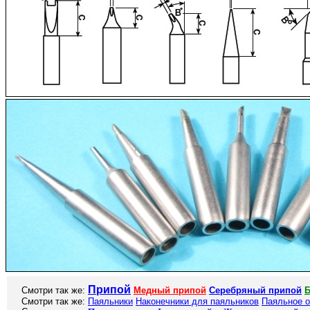
Припой
Смотри так же:
Медный припой
Серебряный припой
Б
Смотри так же:
Паяльники
Наконечники для паяльников
Паяльное 