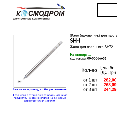
Жало (наконечник) для паял
SH-I
Жало для паяльника SH72
На складе ...
код товара:
00-00066651
Цена без
Кол-во
НДС, грн
от 1 шт
282,00
от 2 шт
263,09
от 8 шт
244,29
Нажми на картинку, чтобы увеличить ее
Фото может отличаться от реального вида
предмета, но это не влияет на основные
характеристики изделия