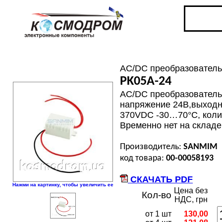
AC/DC преобразователь
PK05A-24
AC/DC преобразователь:
напряжение 24В,выходно
370VDC -30…70°C, коли
Временно нет на складе.
Производитель:
SANMIM
код товара:
00-00058193
СКАЧАТЬ PDF
Нажми на картинку, чтобы увеличить ее
Цена без
Кол-во
НДС, грн
от 1 шт
130,00