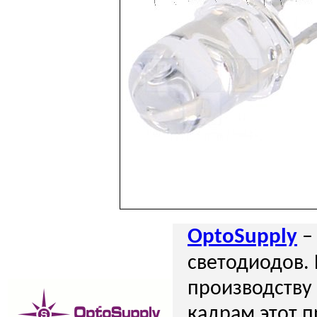
OptoSupply
–
светодиодов.
производств
кадрам этот п