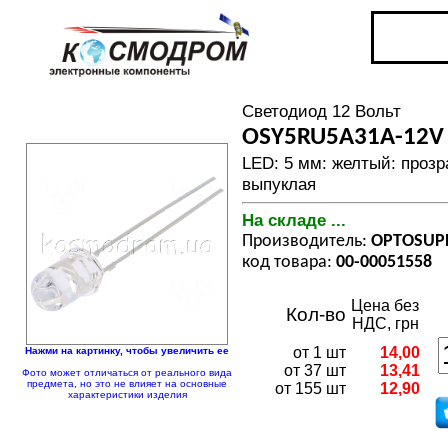
Светодиод 12 Вольт
OSY5RU5A31A-12V
LED: 5 мм: желтый: прозр
выпуклая
На складе ...
Производитель:
OPTOSUP
код товара:
00-00051558
Цена без
Кол-во
НДС, грн
от 1 шт
14,00
Нажми на картинку, чтобы увеличить ее
от 37 шт
13,41
Фото может отличаться от реального вида
предмета, но это не влияет на основные
от 155 шт
12,90
характеристики изделия