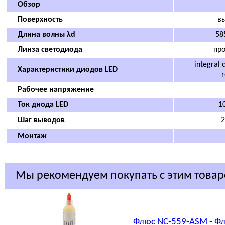
Обзор
Поверхность
в
Длина волны λd
58
Линза светодиода
пр
integral 
Характеристики диодов LED
r
Рабочее напряжение
Ток диода LED
10
Шаг выводов
Монтаж
Мы рекомендуем покупать с этим това
Флюс NC-559-ASM - Фл