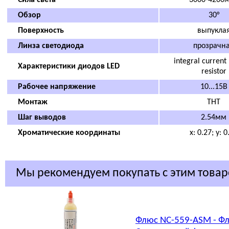
Сила света
3000-4200
Обзор
30°
Поверхность
выпукла
Линза светодиода
прозрачн
integral current 
Характеристики диодов LED
resistor
Рабочее напряжение
10...15В
Монтаж
THT
Шаг выводов
2.54мм
Хроматические координаты
x: 0.27; y: 0
Мы рекомендуем покупать с этим това
Флюс NC-559-ASM - Фл