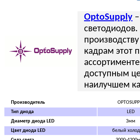
OptoSupply
–
светодиодов.
производств
кадрам этот 
ассортименте
доступным це
наилучшем ка
Производитель
OPTOSUPP
Тип диода
LED
Диаметр диода LED
3мм
Цвет диодa LED
белый холо