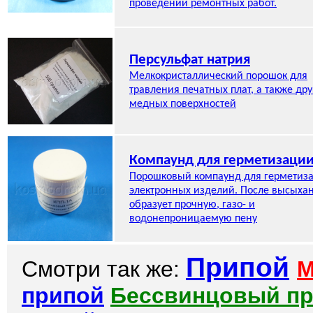
проведении ремонтных работ.
Персульфат натрия
Мелкокристаллический порошок для
травления печатных плат, а также дру
медных поверхностей
Компаунд для герметизаци
Порошковый компаунд для герметиз
электронных изделий. После высыха
образует прочную, газо- и
водонепроницаемую пену
Припой
Смотри так же:
М
припой
Бессвинцовый п