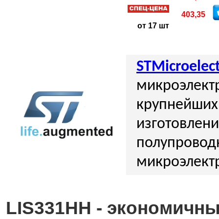
403,35
от 17 шт
STMicroelect
микроэлектр
крупнейших
изготовлен
полупровод
микроэлект
LIS331HH - экономичн