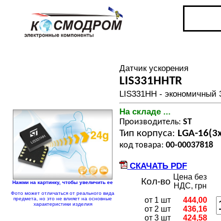
Датчик ускорения
LIS331HHTR
LIS331HH - экономичный 
На складе ...
Производитель:
ST
Тип корпуса:
LGA-16(3
код товара:
00-00037818
СКАЧАТЬ PDF
Цена без
Кол-во
Нажми на картинку, чтобы увеличить ее
НДС, грн
Фото может отличаться от реального вида
предмета, но это не влияет на основные
от 1 шт
444,00
характеристики изделия
от 2 шт
436,16
от 3 шт
424,58