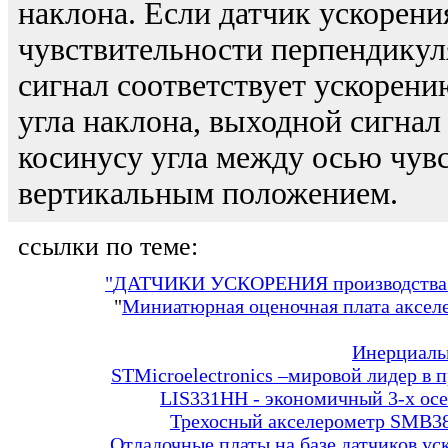
наклона. Если датчик ускорения
чувствительности перпендикул
сигнал соответствует ускорен
угла наклона, выходной сигна
косинусу угла между осью чув
вертикальным положением.
ссылки по теме:
"
ДАТЧИКИ УСКОРЕНИЯ производства
"
Миниатюрная оценочная плата аксе
Инерциальн
STMicroelectronics –мировой лидер в 
LIS331HH - экономичный 3-х ос
Трехосный акселерометр SMB380
Отладочные платы на базе датчиков у